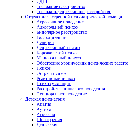
СДВГ
Тревожное расстройство
Тревожно-депрессивное расстройство
Отделение экстренной психиатрической помощи
Агрессивное поведение
Алкогольный психоз
Биполярное расстройство
Галлюцинации
Делирий
Депрессивный психоз
Корсаковский психоз
Маниакальный психоз
Обострение хронических психических расстр
Психоз
Острый психоз
Реактивный психоз
Психоз у женщин
Расстройства пищевого поведения
Суицидальное поведение
Детская психиатрия
Апатия
Аутизм
Агрессия
Шизофрения
Депрессия