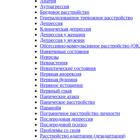
Апатия
Аутоагрессия
Бредовое расстройство
Генерализованное тревожное расстройство
Депрессия
Клиническая депрессия
Депрессия у женщин
Депрессия у мужчин
Обсессивно-компульсивное расстройство (ОК
Навязчивые состояния
Неврозы
Неврастения
Невротические состояния
Нервная анорексия
Нервная булимия
Нервное истощение
Нервный срыв
Панические атаки
Паническое расстройство
Паранойя
Пограничное расстройство личности
Послеродовая депрессия
Послеродовой психоз
Проблемы со сном
Расстройство адаптации (дезадаптация)