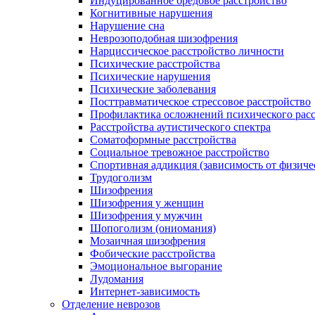
Индуцированное бредовое расстройство
Когнитивные нарушения
Нарушение сна
Неврозоподобная шизофрения
Нарциссическое расстройство личности
Психические расстройства
Психические нарушения
Психические заболевания
Посттравматическое стрессовое расстройство
Профилактика осложнений психического расс
Расстройства аутистического спектра
Соматоформные расстройства
Социальное тревожное расстройство
Спортивная аддикция (зависимость от физиче
Трудоголизм
Шизофрения
Шизофрения у женщин
Шизофрения у мужчин
Шопоголизм (ониомания)
Мозаичная шизофрения
Фобические расстройства
Эмоциональное выгорание
Лудомания
Интернет-зависимость
Отделение неврозов