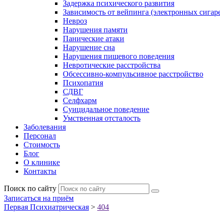
Задержка психического развития
Зависимость от вейпинга (электронных сигаре
Невроз
Нарушения памяти
Панические атаки
Нарушение сна
Нарушения пищевого поведения
Невротические расстройства
Обсессивно-компульсивное расстройство
Психопатия
СДВГ
Селфхарм
Суицидальное поведение
Умственная отсталость
Заболевания
Персонал
Стоимость
Блог
О клинике
Контакты
Поиск по сайту
Записаться на приём
Первая Психиатрическая
>
404