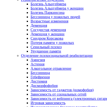
Болезнь Альцгеймера
Болезнь Альцгеймера у женщин
Болезнь Паркинсона
Бессонница у пожилых людей
Возрастные изменения
Деменция
Сосудистая деменция
Деменция у женщин
Синдром Корсакова
Потеря памяти у пожилых
Сенильный психоз
Ухудшение памяти
Отделение психосоциальной реабилитации
Амнезия
Астения
Алкогольное отравление
Бессонница
Гебефрения
Дистимия
Дисморфофобия
Зависимость от гаджетов (номофобия)
Зависимость от социальных сетей
Зависимость от вейпинга (электронных сигар
Игровая зависимость