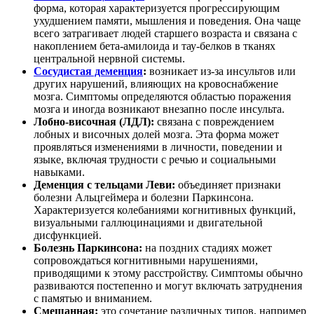
форма, которая характеризуется прогрессирующим
ухудшением памяти, мышления и поведения. Она чаще
всего затрагивает людей старшего возраста и связана с
накоплением бета-амилоида и тау-белков в тканях
центральной нервной системы.
Сосудистая деменция
:
возникает из-за инсультов или
других нарушений, влияющих на кровоснабжение
мозга. Симптомы определяются областью поражения
мозга и иногда возникают внезапно после инсульта.
Лобно-височная (ЛДЛ):
связана с повреждением
лобных и височных долей мозга. Эта форма может
проявляться изменениями в личности, поведении и
языке, включая трудности с речью и социальными
навыками.
Деменция с тельцами Леви:
объединяет признаки
болезни Альцгеймера и болезни Паркинсона.
Характеризуется колебаниями когнитивных функций,
визуальными галлюцинациями и двигательной
дисфункцией.
Болезнь Паркинсона:
на поздних стадиях может
сопровождаться когнитивными нарушениями,
приводящими к этому расстройству. Симптомы обычно
развиваются постепенно и могут включать затруднения
с памятью и вниманием.
Смешанная:
это сочетание различных типов, например