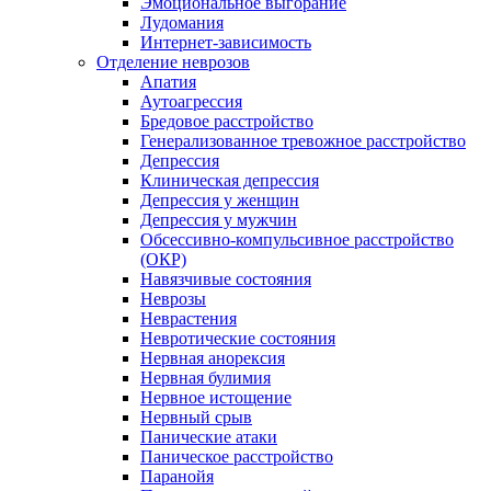
Эмоциональное выгорание
Лудомания
Интернет-зависимость
Отделение неврозов
Апатия
Аутоагрессия
Бредовое расстройство
Генерализованное тревожное расстройство
Депрессия
Клиническая депрессия
Депрессия у женщин
Депрессия у мужчин
Обсессивно-компульсивное расстройство
(ОКР)
Навязчивые состояния
Неврозы
Неврастения
Невротические состояния
Нервная анорексия
Нервная булимия
Нервное истощение
Нервный срыв
Панические атаки
Паническое расстройство
Паранойя