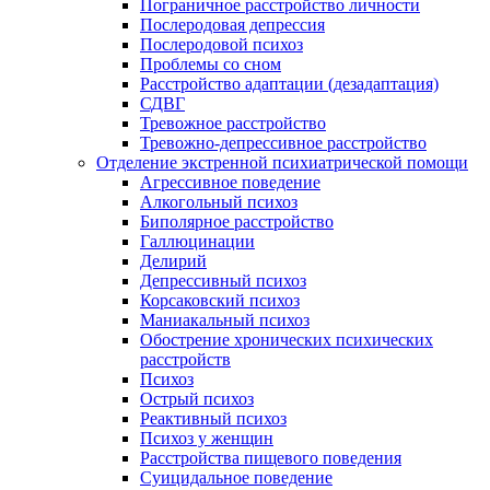
Пограничное расстройство личности
Послеродовая депрессия
Послеродовой психоз
Проблемы со сном
Расстройство адаптации (дезадаптация)
СДВГ
Тревожное расстройство
Тревожно-депрессивное расстройство
Отделение экстренной психиатрической помощи
Агрессивное поведение
Алкогольный психоз
Биполярное расстройство
Галлюцинации
Делирий
Депрессивный психоз
Корсаковский психоз
Маниакальный психоз
Обострение хронических психических
расстройств
Психоз
Острый психоз
Реактивный психоз
Психоз у женщин
Расстройства пищевого поведения
Суицидальное поведение