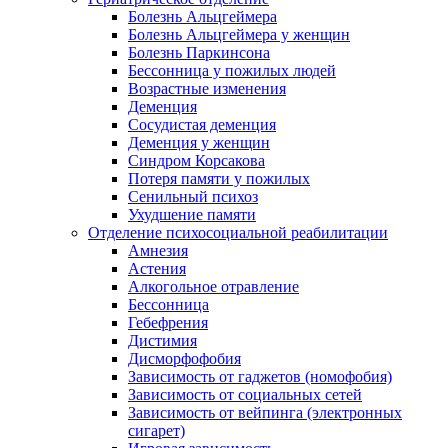
Болезнь Альцгеймера
Болезнь Альцгеймера у женщин
Болезнь Паркинсона
Бессонница у пожилых людей
Возрастные изменения
Деменция
Сосудистая деменция
Деменция у женщин
Синдром Корсакова
Потеря памяти у пожилых
Сенильный психоз
Ухудшение памяти
Отделение психосоциальной реабилитации
Амнезия
Астения
Алкогольное отравление
Бессонница
Гебефрения
Дистимия
Дисморфофобия
Зависимость от гаджетов (номофобия)
Зависимость от социальных сетей
Зависимость от вейпинга (электронных
сигарет)