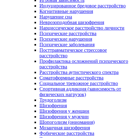
Игровая зависимость
Индуцированное бредовое расстройство
Когнитивные нарушения
Нарушение сна
Неврозоподобная шизофрения
Нарциссическое расстройство личности
Психические расстройства
Психические нарушения
Психические заболевания
Посттравматическое стрессовое
расстройство
Профилактика осложнений психического
расстройства
Расстройства аутистического спектра
Соматоформные расстройства
Социальное тревожное расстройство
Спортивная аддикция (зависимость от
физических нагрузок)
Трудоголизм
Шизофрения
Шизофрения у женщин
Шизофрения у мужчин
Шопоголизм (ониомания)
Мозаичная шизофрения
Фобические расстройства