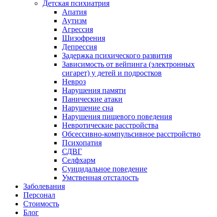
Детская психиатрия
Апатия
Аутизм
Агрессия
Шизофрения
Депрессия
Задержка психического развития
Зависимость от вейпинга (электронных
сигарет) у детей и подростков
Невроз
Нарушения памяти
Панические атаки
Нарушение сна
Нарушения пищевого поведения
Невротические расстройства
Обсессивно-компульсивное расстройство
Психопатия
СДВГ
Селфхарм
Суицидальное поведение
Умственная отсталость
Заболевания
Персонал
Стоимость
Блог