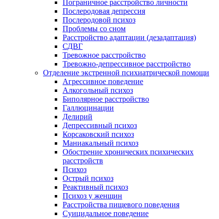
Пограничное расстройство личности
Послеродовая депрессия
Послеродовой психоз
Проблемы со сном
Расстройство адаптации (дезадаптация)
СДВГ
Тревожное расстройство
Тревожно-депрессивное расстройство
Отделение экстренной психиатрической помощи
Агрессивное поведение
Алкогольный психоз
Биполярное расстройство
Галлюцинации
Делирий
Депрессивный психоз
Корсаковский психоз
Маниакальный психоз
Обострение хронических психических
расстройств
Психоз
Острый психоз
Реактивный психоз
Психоз у женщин
Расстройства пищевого поведения
Суицидальное поведение