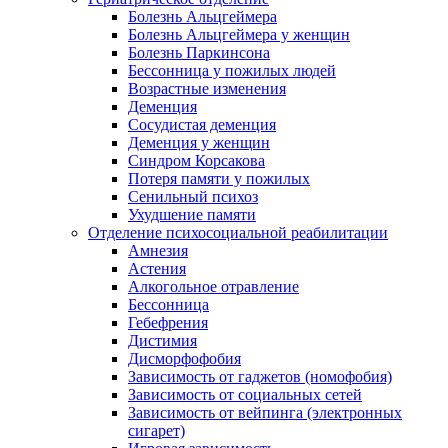
Болезнь Альцгеймера
Болезнь Альцгеймера у женщин
Болезнь Паркинсона
Бессонница у пожилых людей
Возрастные изменения
Деменция
Сосудистая деменция
Деменция у женщин
Синдром Корсакова
Потеря памяти у пожилых
Сенильный психоз
Ухудшение памяти
Отделение психосоциальной реабилитации
Амнезия
Астения
Алкогольное отравление
Бессонница
Гебефрения
Дистимия
Дисморфофобия
Зависимость от гаджетов (номофобия)
Зависимость от социальных сетей
Зависимость от вейпинга (электронных
сигарет)