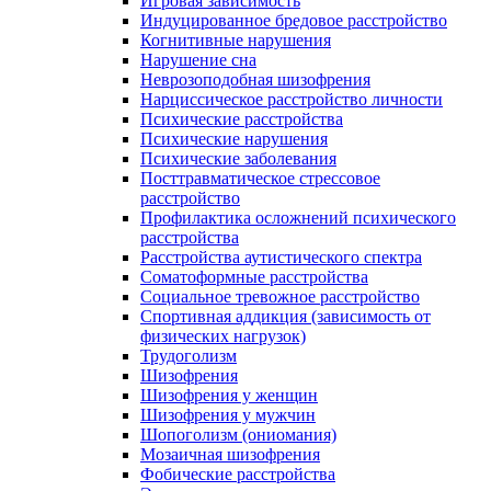
Игровая зависимость
Индуцированное бредовое расстройство
Когнитивные нарушения
Нарушение сна
Неврозоподобная шизофрения
Нарциссическое расстройство личности
Психические расстройства
Психические нарушения
Психические заболевания
Посттравматическое стрессовое
расстройство
Профилактика осложнений психического
расстройства
Расстройства аутистического спектра
Соматоформные расстройства
Социальное тревожное расстройство
Спортивная аддикция (зависимость от
физических нагрузок)
Трудоголизм
Шизофрения
Шизофрения у женщин
Шизофрения у мужчин
Шопоголизм (ониомания)
Мозаичная шизофрения
Фобические расстройства