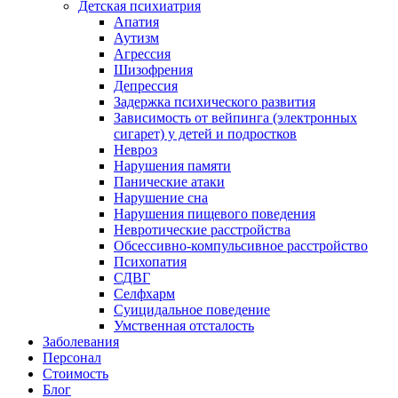
Детская психиатрия
Апатия
Аутизм
Агрессия
Шизофрения
Депрессия
Задержка психического развития
Зависимость от вейпинга (электронных
сигарет) у детей и подростков
Невроз
Нарушения памяти
Панические атаки
Нарушение сна
Нарушения пищевого поведения
Невротические расстройства
Обсессивно-компульсивное расстройство
Психопатия
СДВГ
Селфхарм
Суицидальное поведение
Умственная отсталость
Заболевания
Персонал
Стоимость
Блог