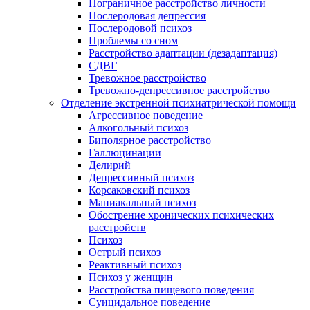
Пограничное расстройство личности
Послеродовая депрессия
Послеродовой психоз
Проблемы со сном
Расстройство адаптации (дезадаптация)
СДВГ
Тревожное расстройство
Тревожно-депрессивное расстройство
Отделение экстренной психиатрической помощи
Агрессивное поведение
Алкогольный психоз
Биполярное расстройство
Галлюцинации
Делирий
Депрессивный психоз
Корсаковский психоз
Маниакальный психоз
Обострение хронических психических
расстройств
Психоз
Острый психоз
Реактивный психоз
Психоз у женщин
Расстройства пищевого поведения
Суицидальное поведение