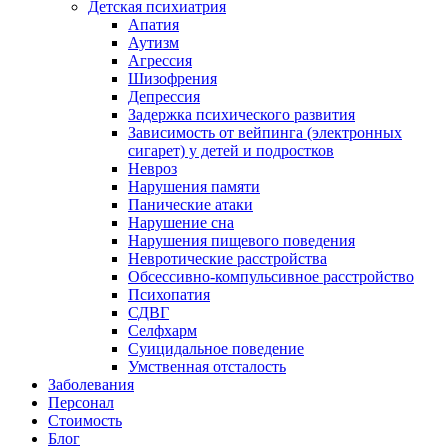
Детская психиатрия
Апатия
Аутизм
Агрессия
Шизофрения
Депрессия
Задержка психического развития
Зависимость от вейпинга (электронных
сигарет) у детей и подростков
Невроз
Нарушения памяти
Панические атаки
Нарушение сна
Нарушения пищевого поведения
Невротические расстройства
Обсессивно-компульсивное расстройство
Психопатия
СДВГ
Селфхарм
Суицидальное поведение
Умственная отсталость
Заболевания
Персонал
Стоимость
Блог