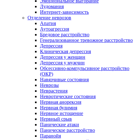
Эмоциональное выгорание
Лудомания
Интернет-зависимость
Отделение неврозов
Апатия
Аутоагрессия
Бредовое расстройство
Генерализованное тревожное расстройство
Депрессия
Клиническая депрессия
Депрессия у женщин
Депрессия у мужчин
Обсессивно-компульсивное расстройство
(ОКР)
Навязчивые состояния
Неврозы
Неврастения
Невротические состояния
Нервная анорексия
Нервная булимия
Нервное истощение
Нервный срыв
Панические атаки
Паническое расстройство
Паранойя