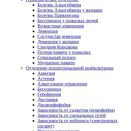
Болезнь Альцгеймера
Болезнь Альцгеймера у женщин
Болезнь Паркинсона
Бессонница у пожилых людей
Возрастные изменения
Деменция
Сосудистая деменция
Деменция у женщин
Синдром Корсакова
Потеря памяти у пожилых
Сенильный психоз
Ухудшение памяти
Отделение психосоциальной реабилитации
Амнезия
Астения
Алкогольное отравление
Бессонница
Гебефрения
Дистимия
Дисморфофобия
Зависимость от гаджетов (номофобия)
Зависимость от социальных сетей
Зависимость от вейпинга (электронных
сигарет)