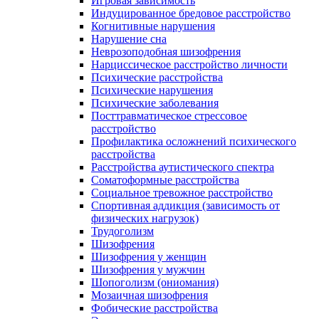
Игровая зависимость
Индуцированное бредовое расстройство
Когнитивные нарушения
Нарушение сна
Неврозоподобная шизофрения
Нарциссическое расстройство личности
Психические расстройства
Психические нарушения
Психические заболевания
Посттравматическое стрессовое
расстройство
Профилактика осложнений психического
расстройства
Расстройства аутистического спектра
Соматоформные расстройства
Социальное тревожное расстройство
Спортивная аддикция (зависимость от
физических нагрузок)
Трудоголизм
Шизофрения
Шизофрения у женщин
Шизофрения у мужчин
Шопоголизм (ониомания)
Мозаичная шизофрения
Фобические расстройства