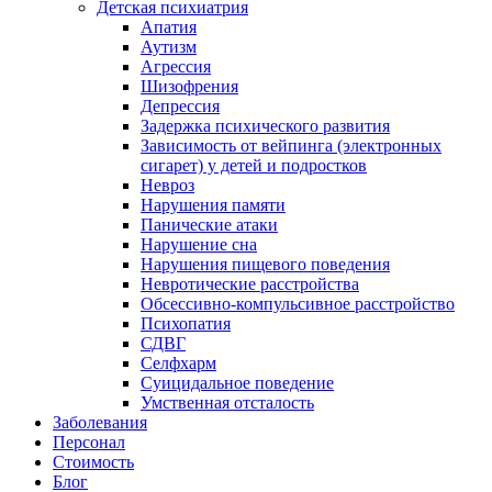
Детская психиатрия
Апатия
Аутизм
Агрессия
Шизофрения
Депрессия
Задержка психического развития
Зависимость от вейпинга (электронных
сигарет) у детей и подростков
Невроз
Нарушения памяти
Панические атаки
Нарушение сна
Нарушения пищевого поведения
Невротические расстройства
Обсессивно-компульсивное расстройство
Психопатия
СДВГ
Селфхарм
Суицидальное поведение
Умственная отсталость
Заболевания
Персонал
Стоимость
Блог