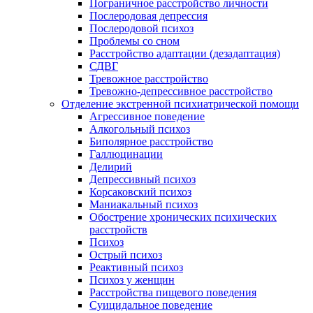
Пограничное расстройство личности
Послеродовая депрессия
Послеродовой психоз
Проблемы со сном
Расстройство адаптации (дезадаптация)
СДВГ
Тревожное расстройство
Тревожно-депрессивное расстройство
Отделение экстренной психиатрической помощи
Агрессивное поведение
Алкогольный психоз
Биполярное расстройство
Галлюцинации
Делирий
Депрессивный психоз
Корсаковский психоз
Маниакальный психоз
Обострение хронических психических
расстройств
Психоз
Острый психоз
Реактивный психоз
Психоз у женщин
Расстройства пищевого поведения
Суицидальное поведение