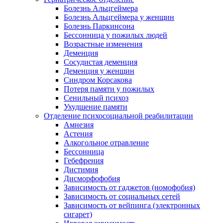
Болезнь Альцгеймера
Болезнь Альцгеймера у женщин
Болезнь Паркинсона
Бессонница у пожилых людей
Возрастные изменения
Деменция
Сосудистая деменция
Деменция у женщин
Синдром Корсакова
Потеря памяти у пожилых
Сенильный психоз
Ухудшение памяти
Отделение психосоциальной реабилитации
Амнезия
Астения
Алкогольное отравление
Бессонница
Гебефрения
Дистимия
Дисморфофобия
Зависимость от гаджетов (номофобия)
Зависимость от социальных сетей
Зависимость от вейпинга (электронных
сигарет)