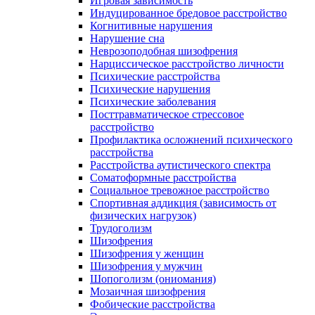
Игровая зависимость
Индуцированное бредовое расстройство
Когнитивные нарушения
Нарушение сна
Неврозоподобная шизофрения
Нарциссическое расстройство личности
Психические расстройства
Психические нарушения
Психические заболевания
Посттравматическое стрессовое
расстройство
Профилактика осложнений психического
расстройства
Расстройства аутистического спектра
Соматоформные расстройства
Социальное тревожное расстройство
Спортивная аддикция (зависимость от
физических нагрузок)
Трудоголизм
Шизофрения
Шизофрения у женщин
Шизофрения у мужчин
Шопоголизм (ониомания)
Мозаичная шизофрения
Фобические расстройства