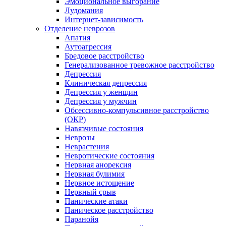
Эмоциональное выгорание
Лудомания
Интернет-зависимость
Отделение неврозов
Апатия
Аутоагрессия
Бредовое расстройство
Генерализованное тревожное расстройство
Депрессия
Клиническая депрессия
Депрессия у женщин
Депрессия у мужчин
Обсессивно-компульсивное расстройство
(ОКР)
Навязчивые состояния
Неврозы
Неврастения
Невротические состояния
Нервная анорексия
Нервная булимия
Нервное истощение
Нервный срыв
Панические атаки
Паническое расстройство
Паранойя