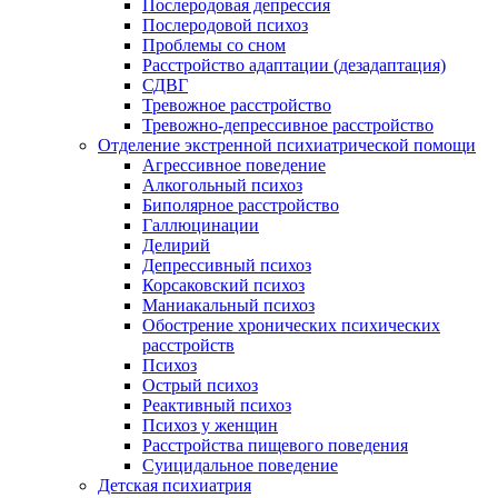
Послеродовая депрессия
Послеродовой психоз
Проблемы со сном
Расстройство адаптации (дезадаптация)
СДВГ
Тревожное расстройство
Тревожно-депрессивное расстройство
Отделение экстренной психиатрической помощи
Агрессивное поведение
Алкогольный психоз
Биполярное расстройство
Галлюцинации
Делирий
Депрессивный психоз
Корсаковский психоз
Маниакальный психоз
Обострение хронических психических
расстройств
Психоз
Острый психоз
Реактивный психоз
Психоз у женщин
Расстройства пищевого поведения
Суицидальное поведение
Детская психиатрия