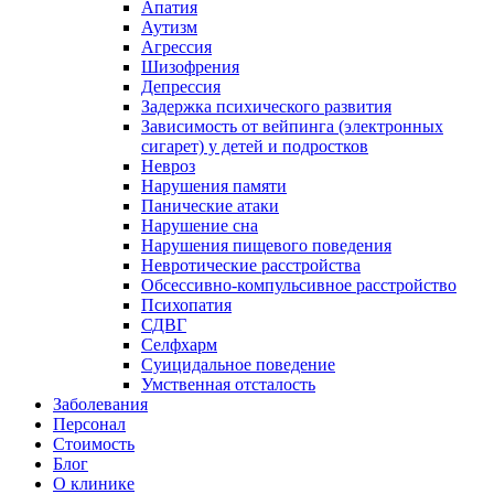
Апатия
Аутизм
Агрессия
Шизофрения
Депрессия
Задержка психического развития
Зависимость от вейпинга (электронных
сигарет) у детей и подростков
Невроз
Нарушения памяти
Панические атаки
Нарушение сна
Нарушения пищевого поведения
Невротические расстройства
Обсессивно-компульсивное расстройство
Психопатия
СДВГ
Селфхарм
Суицидальное поведение
Умственная отсталость
Заболевания
Персонал
Стоимость
Блог
О клинике