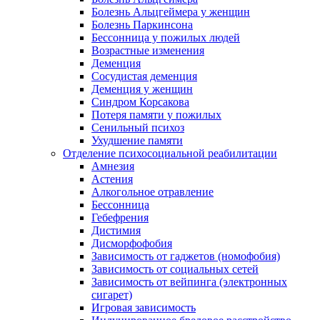
Болезнь Альцгеймера у женщин
Болезнь Паркинсона
Бессонница у пожилых людей
Возрастные изменения
Деменция
Сосудистая деменция
Деменция у женщин
Синдром Корсакова
Потеря памяти у пожилых
Сенильный психоз
Ухудшение памяти
Отделение психосоциальной реабилитации
Амнезия
Астения
Алкогольное отравление
Бессонница
Гебефрения
Дистимия
Дисморфофобия
Зависимость от гаджетов (номофобия)
Зависимость от социальных сетей
Зависимость от вейпинга (электронных
сигарет)
Игровая зависимость