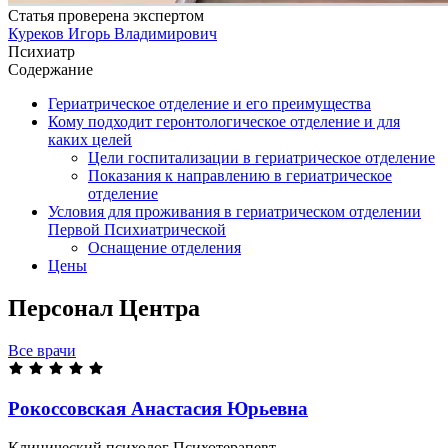
Статья проверена экспертом
Куреков Игорь Владимирович
Психиатр
Содержание
Гериатрическое отделение и его преимущества
Кому подходит геронтологическое отделение и для
каких целей
Цели госпитализации в гериатрическое отделение
Показания к направлению в гериатрическое
отделение
Условия для проживания в гериатрическом отделении
Первой Психиатрической
Оснащение отделения
Цены
Персонал Центра
Все врачи
Рокоссовская Анастасия
Юрьевна
Клинический психолог
Психотерапевт