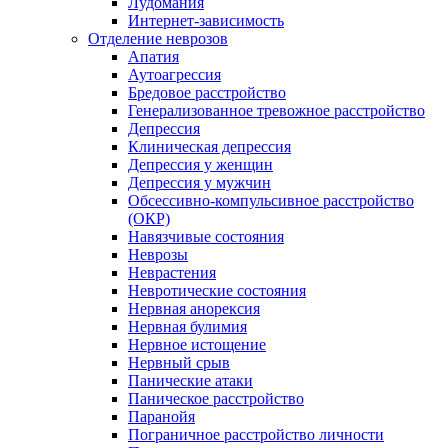
Лудомания
Интернет-зависимость
Отделение неврозов
Апатия
Аутоагрессия
Бредовое расстройство
Генерализованное тревожное расстройство
Депрессия
Клиническая депрессия
Депрессия у женщин
Депрессия у мужчин
Обсессивно-компульсивное расстройство
(ОКР)
Навязчивые состояния
Неврозы
Неврастения
Невротические состояния
Нервная анорексия
Нервная булимия
Нервное истощение
Нервный срыв
Панические атаки
Паническое расстройство
Паранойя
Пограничное расстройство личности