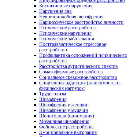
Индуцированное бредовое расстройство
Когнитивные нарушения
Нарушение сна
Неврозоподобная шизофрения
Нарциссическое расстройство личности
Психические расстройства
Психические нарушения
Психические заболевания
Посттравматическое стрессовое
расстройство
Профилактика осложнений психического
расстройства
Расстройства аутистического спектра
Соматоформные расстройства
Социальное тревожное расстройство
Спортивная аддикция (зависимость от
физических нагрузок)
Трудоголизм
Шизофрения
Шизофрения у женщин
Шизофрения у мужчин
Шопоголизм (ониомания)
Мозаичная шизофрения
Фобические расстройства
Эмоциональное выгорание