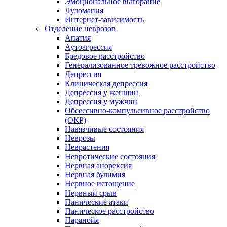
Эмоциональное выгорание
Лудомания
Интернет-зависимость
Отделение неврозов
Апатия
Аутоагрессия
Бредовое расстройство
Генерализованное тревожное расстройство
Депрессия
Клиническая депрессия
Депрессия у женщин
Депрессия у мужчин
Обсессивно-компульсивное расстройство
(ОКР)
Навязчивые состояния
Неврозы
Неврастения
Невротические состояния
Нервная анорексия
Нервная булимия
Нервное истощение
Нервный срыв
Панические атаки
Паническое расстройство
Паранойя