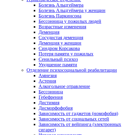
Болезнь Альцгеймера
Болезнь Альцгеймера у женщин
Болезнь Паркинсона
Бессонница у пожилых людей
Возрастные изменения
Деменция
Сосудистая деменция
Деменция у женщин
Синдром Корсакова
Потеря памяти у пожилых
Сенильный психоз
Ухудшение памяти
Отделение психосоциальной реабилитации
Амнезия
Астения
Алкогольное отравление
Бессонница
Гебефрения
Дистимия
Дисморфофобия
Зависимость от гаджетов (номофобия)
Зависимость от социальных сетей
Зависимость от вейпинга (электронных
сигарет)