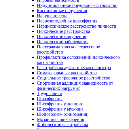
Игровая зависимость
Индуцированное бредовое расстройство
Когнитивные нарушения
Нарушение сна
Неврозоподобная шизофрения
Нарциссическое расстройство личности
Психические расстройства
Психические нарушения
Психические заболевания
Посттравматическое стрессовое
расстройство
Профилактика осложнений психического
расстройства
Расстройства аутистического спектра
Соматоформные расстройства
Социальное тревожное расстройство
Спортивная аддикция (зависимость от
физических нагрузок)
Трудоголизм
Шизофрения
Шизофрения у женщин
Шизофрения у мужчин
Шопоголизм (ониомания)
Мозаичная шизофрения
Фобические расстройства