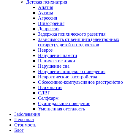
Детская психиатрия
Апатия
Аутизм
Агрессия
Шизофрения
Депрессия
Задержка психического развития
Зависимость от вейпинга (электронных
сигарет) у детей и подростков
Невроз
Нарушения памяти
Панические атаки
Нарушение сна
Нарушения пищевого поведения
Невротические расстройства
Обсессивно-компульсивное расстройство
Психопатия
СДВГ
Селфхарм
Суицидальное поведение
Умственная отсталость
Заболевания
Персонал
Стоимость
Блог