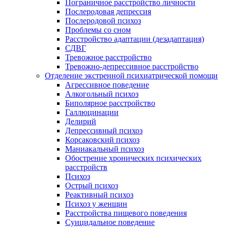
Пограничное расстройство личности
Послеродовая депрессия
Послеродовой психоз
Проблемы со сном
Расстройство адаптации (дезадаптация)
СДВГ
Тревожное расстройство
Тревожно-депрессивное расстройство
Отделение экстренной психиатрической помощи
Агрессивное поведение
Алкогольный психоз
Биполярное расстройство
Галлюцинации
Делирий
Депрессивный психоз
Корсаковский психоз
Маниакальный психоз
Обострение хронических психических
расстройств
Психоз
Острый психоз
Реактивный психоз
Психоз у женщин
Расстройства пищевого поведения
Суицидальное поведение