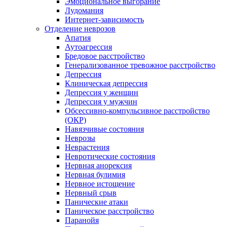
Эмоциональное выгорание
Лудомания
Интернет-зависимость
Отделение неврозов
Апатия
Аутоагрессия
Бредовое расстройство
Генерализованное тревожное расстройство
Депрессия
Клиническая депрессия
Депрессия у женщин
Депрессия у мужчин
Обсессивно-компульсивное расстройство
(ОКР)
Навязчивые состояния
Неврозы
Неврастения
Невротические состояния
Нервная анорексия
Нервная булимия
Нервное истощение
Нервный срыв
Панические атаки
Паническое расстройство
Паранойя