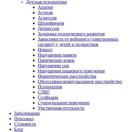
Детская психиатрия
Апатия
Аутизм
Агрессия
Шизофрения
Депрессия
Задержка психического развития
Зависимость от вейпинга (электронных
сигарет) у детей и подростков
Невроз
Нарушения памяти
Панические атаки
Нарушение сна
Нарушения пищевого поведения
Невротические расстройства
Обсессивно-компульсивное расстройство
Психопатия
СДВГ
Селфхарм
Суицидальное поведение
Умственная отсталость
Заболевания
Персонал
Стоимость
Блог