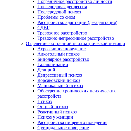
Пограничное расстройство личности
Послеродовая депрессия
Послеродовой психоз
Проблемы со сном
Расстройство адаптации (дезадаптация)
СДВГ
Тревожное расстройство
Тревожно-депрессивное расстройство
Отделение экстренной психиатрической помощи
Агрессивное поведение
Алкогольный психоз
Биполярное расстройство
Галлюцинации
Делирий
Депрессивный психоз
Корсаковский психоз
Маниакальный психоз
Обострение хронических психических
расстройств
Психоз
Острый психоз
Реактивный психоз
Психоз у женщин
Расстройства пищевого поведения
Суицидальное поведение