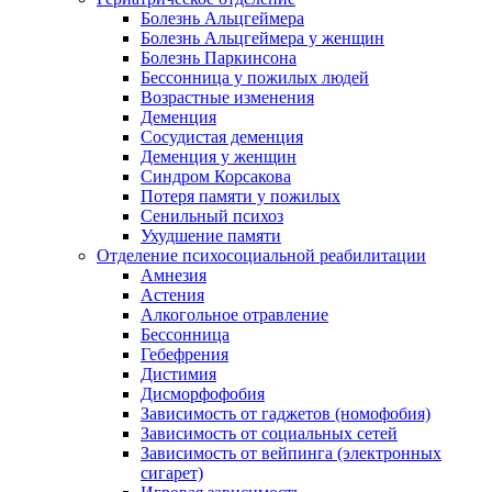
Болезнь Альцгеймера
Болезнь Альцгеймера у женщин
Болезнь Паркинсона
Бессонница у пожилых людей
Возрастные изменения
Деменция
Сосудистая деменция
Деменция у женщин
Синдром Корсакова
Потеря памяти у пожилых
Сенильный психоз
Ухудшение памяти
Отделение психосоциальной реабилитации
Амнезия
Астения
Алкогольное отравление
Бессонница
Гебефрения
Дистимия
Дисморфофобия
Зависимость от гаджетов (номофобия)
Зависимость от социальных сетей
Зависимость от вейпинга (электронных
сигарет)