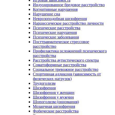
Игровая зависимость
Индуцированное бредовое расстройство
Когнитивные нарушения
Нарушение сна
Неврозоподобная шизофрения
Нарциссическое расстройство личности
Психические расстройства
Психические нарушения
Психические заболевания
Посттравматическое стрессовое
расстройство
Профилактика осложнений психического
расстройства
Расстройства аутистического спектра
Соматоформные расстройства
Социальное тревожное расстройство
Спортивная аддикция (зависимость от
физических нагрузок)
Трудоголизм
Шизофрения
Шизофрения у женщин
Шизофрения у мужчин
Шопоголизм (ониомания)
Мозаичная шизофрения
Фобические расстройства