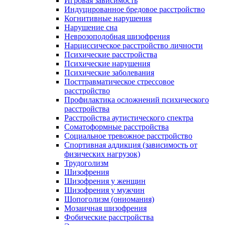
Игровая зависимость
Индуцированное бредовое расстройство
Когнитивные нарушения
Нарушение сна
Неврозоподобная шизофрения
Нарциссическое расстройство личности
Психические расстройства
Психические нарушения
Психические заболевания
Посттравматическое стрессовое
расстройство
Профилактика осложнений психического
расстройства
Расстройства аутистического спектра
Соматоформные расстройства
Социальное тревожное расстройство
Спортивная аддикция (зависимость от
физических нагрузок)
Трудоголизм
Шизофрения
Шизофрения у женщин
Шизофрения у мужчин
Шопоголизм (ониомания)
Мозаичная шизофрения
Фобические расстройства