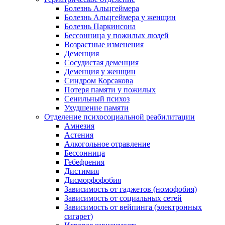
Болезнь Альцгеймера
Болезнь Альцгеймера у женщин
Болезнь Паркинсона
Бессонница у пожилых людей
Возрастные изменения
Деменция
Сосудистая деменция
Деменция у женщин
Синдром Корсакова
Потеря памяти у пожилых
Сенильный психоз
Ухудшение памяти
Отделение психосоциальной реабилитации
Амнезия
Астения
Алкогольное отравление
Бессонница
Гебефрения
Дистимия
Дисморфофобия
Зависимость от гаджетов (номофобия)
Зависимость от социальных сетей
Зависимость от вейпинга (электронных
сигарет)