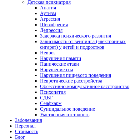
Детская психиатрия
Апатия
Аутизм
Агрессия
Шизофрения
Депрессия
Задержка психического развития
Зависимость от вейпинга (электронных
сигарет) у детей и подростков
Невроз
Нарушения памяти
Панические атаки
Нарушение сна
Нарушения пищевого поведения
Невротические расстройства
Обсессивно-компульсивное расстройство
Психопатия
СДВГ
Селфхарм
Суицидальное поведение
Умственная отсталость
Заболевания
Персонал
Стоимость
Блог