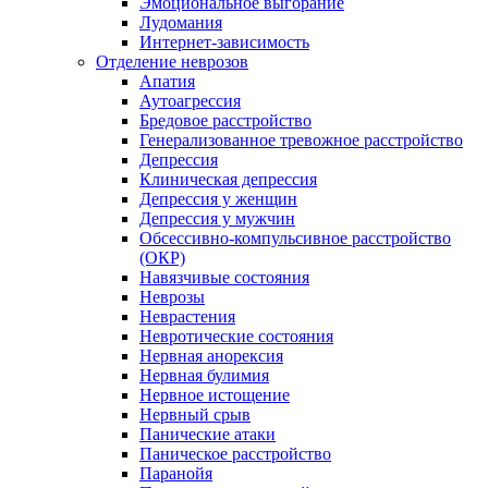
Эмоциональное выгорание
Лудомания
Интернет-зависимость
Отделение неврозов
Апатия
Аутоагрессия
Бредовое расстройство
Генерализованное тревожное расстройство
Депрессия
Клиническая депрессия
Депрессия у женщин
Депрессия у мужчин
Обсессивно-компульсивное расстройство
(ОКР)
Навязчивые состояния
Неврозы
Неврастения
Невротические состояния
Нервная анорексия
Нервная булимия
Нервное истощение
Нервный срыв
Панические атаки
Паническое расстройство
Паранойя