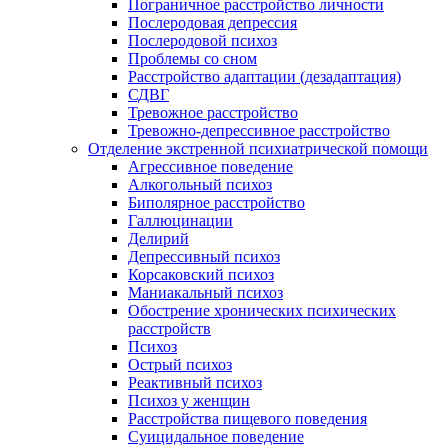
Пограничное расстройство личности
Послеродовая депрессия
Послеродовой психоз
Проблемы со сном
Расстройство адаптации (дезадаптация)
СДВГ
Тревожное расстройство
Тревожно-депрессивное расстройство
Отделение экстренной психиатрической помощи
Агрессивное поведение
Алкогольный психоз
Биполярное расстройство
Галлюцинации
Делирий
Депрессивный психоз
Корсаковский психоз
Маниакальный психоз
Обострение хронических психических
расстройств
Психоз
Острый психоз
Реактивный психоз
Психоз у женщин
Расстройства пищевого поведения
Суицидальное поведение