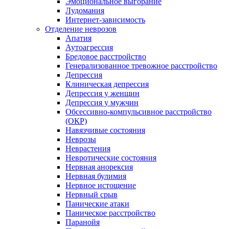
Эмоциональное выгорание
Лудомания
Интернет-зависимость
Отделение неврозов
Апатия
Аутоагрессия
Бредовое расстройство
Генерализованное тревожное расстройство
Депрессия
Клиническая депрессия
Депрессия у женщин
Депрессия у мужчин
Обсессивно-компульсивное расстройство
(ОКР)
Навязчивые состояния
Неврозы
Неврастения
Невротические состояния
Нервная анорексия
Нервная булимия
Нервное истощение
Нервный срыв
Панические атаки
Паническое расстройство
Паранойя