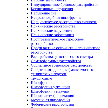
Игровая зависимость
Индуцированное бредовое расстройство
Когнитивные нарушения
Нарушение сна
Неврозоподобная шизофрения
Нарциссическое расстройство личности
Психические расстройства
Психические нарушения
Психические заболевания
Посттравматическое стрессовое
расстройство
Профилактика осложнений психического
расстройства
Расстройства аутистического спектра
Соматоформные расстройства
Социальное тревожное расстройство
Спортивная аддикция (зависимость от
физических нагрузок)
Трудоголизм
Шизофрения
Шизофрения у женщин
Шизофрения у мужчин
Шопоголизм (ониомания)
Мозаичная шизофрения
Фобические расстройства