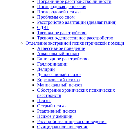
Пограничное расстройство личности
Послеродовая депрессия
Послеродовой психоз
Проблемы со сном
Расстройство адаптации (дезадаптация)
СДВГ
Тревожное расстройство
Тревожно-депрессивное расстройство
Отделение экстренной психиатрической помощи
Агрессивное поведение
Алкогольный психоз
Биполярное расстройство
Галлюцинации
Делирий
Депрессивный психоз
Корсаковский психоз
Маниакальный психоз
Обострение хронических психических
расстройств
Психоз
Острый психоз
Реактивный психоз
Психоз у женщин
Расстройства пищевого поведения
Суицидальное поведение