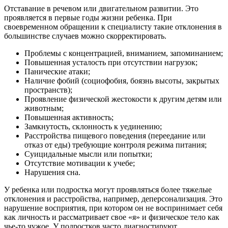
Отставание в речевом или двигательном развитии. Это
проявляется в первые годы жизни ребенка. При
своевременном обращении к специалисту такие отклонения в
большинстве случаев можно скорректировать.
Проблемы с концентрацией, вниманием, запоминанием;
Повышенная усталость при отсутствии нагрузок;
Панические атаки;
Наличие фобий (социофобия, боязнь высоты, закрытых
пространств);
Проявление физической жестокости к другим детям или
животным;
Повышенная активность;
Замкнутость, склонность к уединению;
Расстройства пищевого поведения (переедание или
отказ от еды) требующие контроля режима питания;
Суицидальные мысли или попытки;
Отсутствие мотивации к учебе;
Нарушения сна.
У ребенка или подростка могут проявляться более тяжелые
отклонения и расстройства, например, деперсонализация. Это
нарушение восприятия, при котором он не воспринимает себя
как личность и рассматривает свое «я» и физическое тело как
чье-то чужое. У подростков часто диагностируют