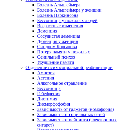
Болезнь Альцгеймера
Болезнь Альцгеймера у женщин
Болезнь Паркинсона
Бессонница у пожилых людей
Возрастные изменения
Деменция
Сосудистая деменция
Деменция у женщин
Синдром Корсакова
Потеря памяти у пожилых
Сенильный психоз
Ухудшение памяти
Отделение психосоциальной реабилитации
Амнезия
Астения
Алкогольное отравление
Бессонница
Гебефрения
Дистимия
Дисморфофобия
Зависимость от гаджетов (номофобия)
Зависимость от социальных сетей
Зависимость от вейпинга (электронных
сигарет)