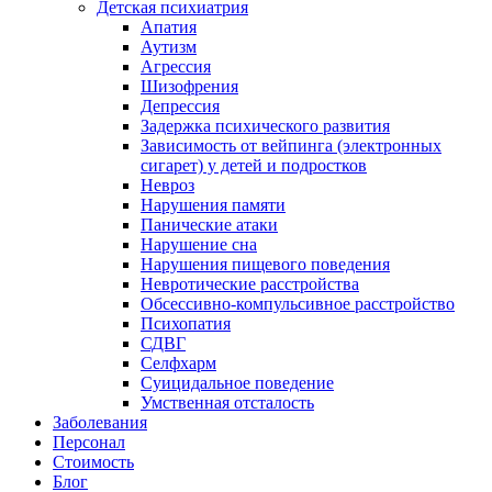
Детская психиатрия
Апатия
Аутизм
Агрессия
Шизофрения
Депрессия
Задержка психического развития
Зависимость от вейпинга (электронных
сигарет) у детей и подростков
Невроз
Нарушения памяти
Панические атаки
Нарушение сна
Нарушения пищевого поведения
Невротические расстройства
Обсессивно-компульсивное расстройство
Психопатия
СДВГ
Селфхарм
Суицидальное поведение
Умственная отсталость
Заболевания
Персонал
Стоимость
Блог