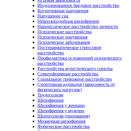
Игровая зависимость
Индуцированное бредовое расстройство
Когнитивные нарушения
Нарушение сна
Неврозоподобная шизофрения
Нарциссическое расстройство личности
Психические расстройства
Психические нарушения
Психические заболевания
Посттравматическое стрессовое
расстройство
Профилактика осложнений психического
расстройства
Расстройства аутистического спектра
Соматоформные расстройства
Социальное тревожное расстройство
Спортивная аддикция (зависимость от
физических нагрузок)
Трудоголизм
Шизофрения
Шизофрения у женщин
Шизофрения у мужчин
Шопоголизм (ониомания)
Мозаичная шизофрения
Фобические расстройства