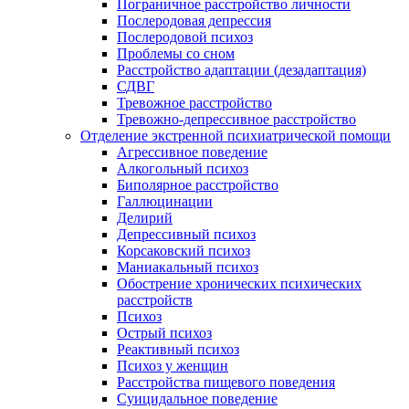
Пограничное расстройство личности
Послеродовая депрессия
Послеродовой психоз
Проблемы со сном
Расстройство адаптации (дезадаптация)
СДВГ
Тревожное расстройство
Тревожно-депрессивное расстройство
Отделение экстренной психиатрической помощи
Агрессивное поведение
Алкогольный психоз
Биполярное расстройство
Галлюцинации
Делирий
Депрессивный психоз
Корсаковский психоз
Маниакальный психоз
Обострение хронических психических
расстройств
Психоз
Острый психоз
Реактивный психоз
Психоз у женщин
Расстройства пищевого поведения
Суицидальное поведение