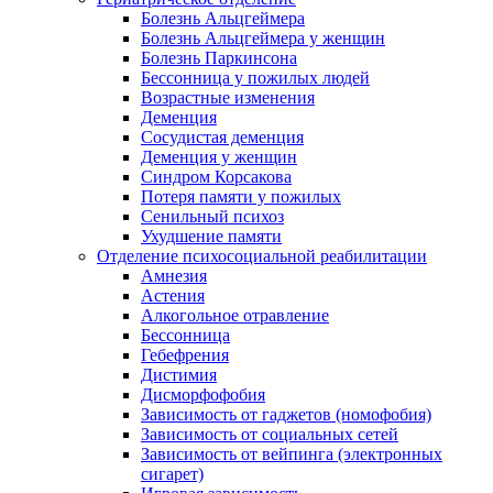
Болезнь Альцгеймера
Болезнь Альцгеймера у женщин
Болезнь Паркинсона
Бессонница у пожилых людей
Возрастные изменения
Деменция
Сосудистая деменция
Деменция у женщин
Синдром Корсакова
Потеря памяти у пожилых
Сенильный психоз
Ухудшение памяти
Отделение психосоциальной реабилитации
Амнезия
Астения
Алкогольное отравление
Бессонница
Гебефрения
Дистимия
Дисморфофобия
Зависимость от гаджетов (номофобия)
Зависимость от социальных сетей
Зависимость от вейпинга (электронных
сигарет)