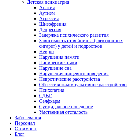
Детская психиатрия
Апатия
Аутизм
Агрессия
Шизофрения
Депрессия
Задержка психического развития
Зависимость от вейпинга (электронных
сигарет) у детей и подростков
Невроз
Нарушения памяти
Панические атаки
Нарушение сна
Нарушения пищевого поведения
Невротические расстройства
Обсессивно-компульсивное расстройство
Психопатия
СДВГ
Селфхарм
Суицидальное поведение
Умственная отсталость
Заболевания
Персонал
Стоимость
Блог