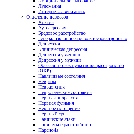
Эмоциональное выгорание
Лудомания
Интернет-зависимость
Отделение неврозов
Апатия
Аутоагрессия
Бредовое расстройство
Генерализованное тревожное расстройство
Депрессия
Клиническая депрессия
Депрессия у женщин
Депрессия у мужчин
Обсессивно-компульсивное расстройство
(ОКР)
Навязчивые состояния
Неврозы
Неврастения
Невротические состояния
Нервная анорексия
Нервная булимия
Нервное истощение
Нервный срыв
Панические атаки
Паническое расстройство
Паранойя