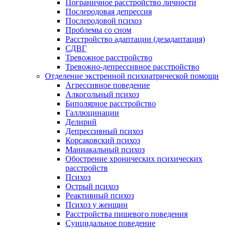
Пограничное расстройство личности
Послеродовая депрессия
Послеродовой психоз
Проблемы со сном
Расстройство адаптации (дезадаптация)
СДВГ
Тревожное расстройство
Тревожно-депрессивное расстройство
Отделение экстренной психиатрической помощи
Агрессивное поведение
Алкогольный психоз
Биполярное расстройство
Галлюцинации
Делирий
Депрессивный психоз
Корсаковский психоз
Маниакальный психоз
Обострение хронических психических
расстройств
Психоз
Острый психоз
Реактивный психоз
Психоз у женщин
Расстройства пищевого поведения
Суицидальное поведение