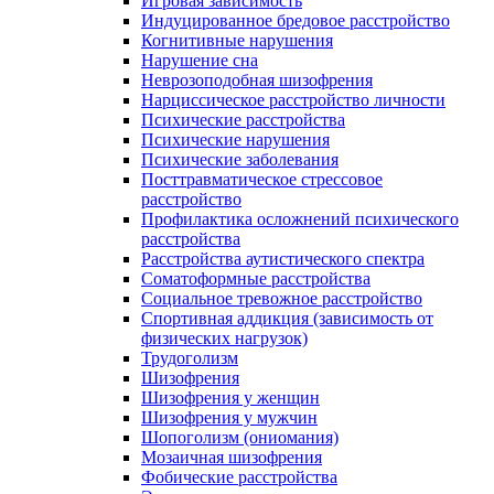
Игровая зависимость
Индуцированное бредовое расстройство
Когнитивные нарушения
Нарушение сна
Неврозоподобная шизофрения
Нарциссическое расстройство личности
Психические расстройства
Психические нарушения
Психические заболевания
Посттравматическое стрессовое
расстройство
Профилактика осложнений психического
расстройства
Расстройства аутистического спектра
Соматоформные расстройства
Социальное тревожное расстройство
Спортивная аддикция (зависимость от
физических нагрузок)
Трудоголизм
Шизофрения
Шизофрения у женщин
Шизофрения у мужчин
Шопоголизм (ониомания)
Мозаичная шизофрения
Фобические расстройства