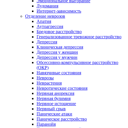
Эмоциональное выгорание
Лудомания
Интернет-зависимость
Отделение неврозов
Апатия
Аутоагрессия
Бредовое расстройство
Генерализованное тревожное расстройство
Депрессия
Клиническая депрессия
Депрессия у женщин
Депрессия у мужчин
Обсессивно-компульсивное расстройство
(ОКР)
Навязчивые состояния
Неврозы
Неврастения
Невротические состояния
Нервная анорексия
Нервная булимия
Нервное истощение
Нервный срыв
Панические атаки
Паническое расстройство
Паранойя