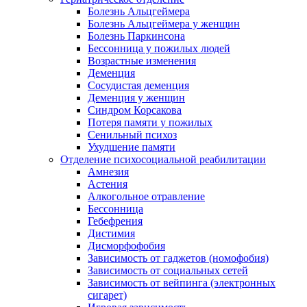
Болезнь Альцгеймера
Болезнь Альцгеймера у женщин
Болезнь Паркинсона
Бессонница у пожилых людей
Возрастные изменения
Деменция
Сосудистая деменция
Деменция у женщин
Синдром Корсакова
Потеря памяти у пожилых
Сенильный психоз
Ухудшение памяти
Отделение психосоциальной реабилитации
Амнезия
Астения
Алкогольное отравление
Бессонница
Гебефрения
Дистимия
Дисморфофобия
Зависимость от гаджетов (номофобия)
Зависимость от социальных сетей
Зависимость от вейпинга (электронных
сигарет)