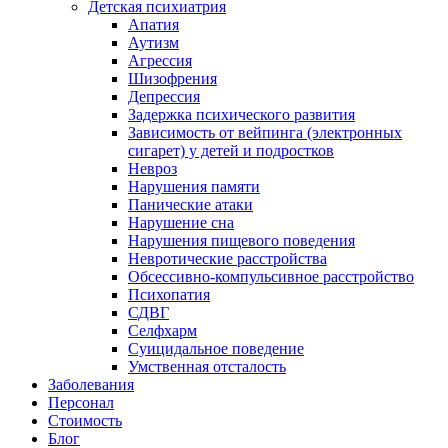
Детская психиатрия
Апатия
Аутизм
Агрессия
Шизофрения
Депрессия
Задержка психического развития
Зависимость от вейпинга (электронных
сигарет) у детей и подростков
Невроз
Нарушения памяти
Панические атаки
Нарушение сна
Нарушения пищевого поведения
Невротические расстройства
Обсессивно-компульсивное расстройство
Психопатия
СДВГ
Селфхарм
Суицидальное поведение
Умственная отсталость
Заболевания
Персонал
Стоимость
Блог