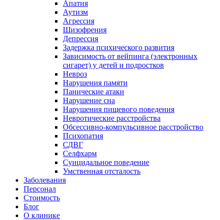
Апатия
Аутизм
Агрессия
Шизофрения
Депрессия
Задержка психического развития
Зависимость от вейпинга (электронных
сигарет) у детей и подростков
Невроз
Нарушения памяти
Панические атаки
Нарушение сна
Нарушения пищевого поведения
Невротические расстройства
Обсессивно-компульсивное расстройство
Психопатия
СДВГ
Селфхарм
Суицидальное поведение
Умственная отсталость
Заболевания
Персонал
Стоимость
Блог
О клинике