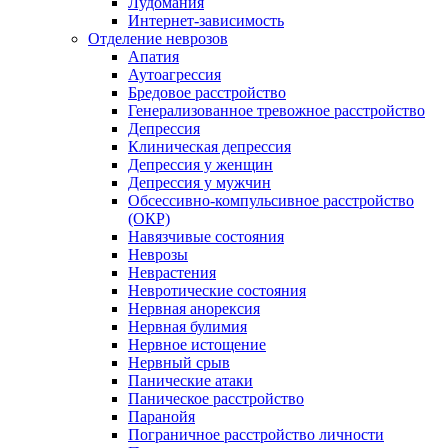
Лудомания
Интернет-зависимость
Отделение неврозов
Апатия
Аутоагрессия
Бредовое расстройство
Генерализованное тревожное расстройство
Депрессия
Клиническая депрессия
Депрессия у женщин
Депрессия у мужчин
Обсессивно-компульсивное расстройство
(ОКР)
Навязчивые состояния
Неврозы
Неврастения
Невротические состояния
Нервная анорексия
Нервная булимия
Нервное истощение
Нервный срыв
Панические атаки
Паническое расстройство
Паранойя
Пограничное расстройство личности