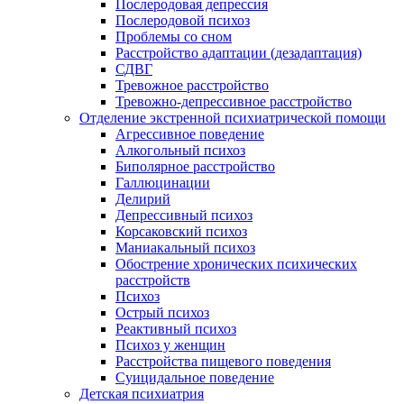
Послеродовая депрессия
Послеродовой психоз
Проблемы со сном
Расстройство адаптации (дезадаптация)
СДВГ
Тревожное расстройство
Тревожно-депрессивное расстройство
Отделение экстренной психиатрической помощи
Агрессивное поведение
Алкогольный психоз
Биполярное расстройство
Галлюцинации
Делирий
Депрессивный психоз
Корсаковский психоз
Маниакальный психоз
Обострение хронических психических
расстройств
Психоз
Острый психоз
Реактивный психоз
Психоз у женщин
Расстройства пищевого поведения
Суицидальное поведение
Детская психиатрия