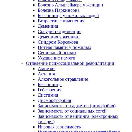
Болезнь Альцгеймера у женщин
Болезнь Паркинсона
Бессонница у пожилых людей
Возрастные изменения
Деменция
Сосудистая деменция
Деменция у женщин
Синдром Корсакова
Потеря памяти у пожилых
Сенильный психоз
Ухудшение памяти
Отделение психосоциальной реабилитации
Амнезия
Астения
Алкогольное отравление
Бессонница
Гебефрения
Дистимия
Дисморфофобия
Зависимость от гаджетов (номофобия)
Зависимость от социальных сетей
Зависимость от вейпинга (электронных
сигарет)
Игровая зависимость