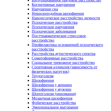
Индуцированное бредовое расстройство
Когнитивные нарушения
Нарушение сна
Неврозоподобная шизофрения
Нарциссическое расстройство личности
Психические расстройства
Психические нарушения
Психические заболевания
Посттравматическое стрессовое
расстройство
Профилактика осложнений психического
расстройства
Расстройства аутистического спектра
Соматоформные расстройства
Социальное тревожное расстройство
Спортивная аддикция (зависимость от
физических нагрузок)
Трудоголизм
Шизофрения
Шизофрения у женщин
Шизофрения у мужчин
Шопоголизм (ониомания)
Мозаичная шизофрения
Фобические расстройства
Эмоциональное выгорание