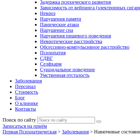
Задержка психического развития
Зависимость от вейпинга (электронных сигаре
Невроз
Нарушения памяти
Панические атаки
Нарушение сна
Нарушения пищевого поведения
Невротические расстройства
Обсессивно-компульсивное расстройство
Психопатия
СДВГ
Селфхарм
Суицидальное поведение
Умственная отсталость
Заболевания
Персонал
Стоимость
Блог
О клинике
Контакты
Поиск по сайту
Записаться на приём
Первая Психиатрическая
>
Заболевания
>
Навязчивые состоян