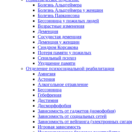
Болезнь Альцгеймера
Болезнь Альцгеймера у женщин
Болезнь Паркинсона
Бессонница у пожилых людей
Возрастные изменения
Деменция
Сосудистая деменция
Деменция у женщин
Синдром Корсакова
Потеря памяти у пожилых
Сенильный психоз
Ухудшение памяти
Отделение психосоциальной реабилитации
Амнезия
Астения
Алкогольное отравление
Бессонница
Гебефрения
Дистимия
Дисморфофобия
Зависимость от гаджетов (номофобия)
Зависимость от социальных сетей
Зависимость от вейпинга (электронных сигар
Игровая зависимость