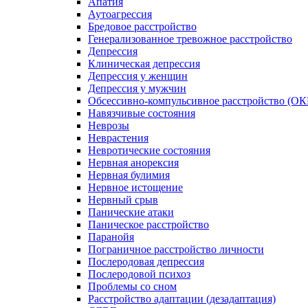
Апатия
Аутоагрессия
Бредовое расстройство
Генерализованное тревожное расстройство
Депрессия
Клиническая депрессия
Депрессия у женщин
Депрессия у мужчин
Обсессивно-компульсивное расстройство (ОК
Навязчивые состояния
Неврозы
Неврастения
Невротические состояния
Нервная анорексия
Нервная булимия
Нервное истощение
Нервный срыв
Панические атаки
Паническое расстройство
Паранойя
Пограничное расстройство личности
Послеродовая депрессия
Послеродовой психоз
Проблемы со сном
Расстройство адаптации (дезадаптация)