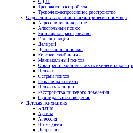
СДВГ
Тревожное расстройство
Тревожно-депрессивное расстройство
Отделение экстренной психиатрической помощи
Агрессивное поведение
Алкогольный психоз
Биполярное расстройство
Галлюцинации
Делирий
Депрессивный психоз
Корсаковский психоз
Маниакальный психоз
Обострение хронических психических расстр
Психоз
Острый психоз
Реактивный психоз
Психоз у женщин
Расстройства пищевого поведения
Суицидальное поведение
Детская психиатрия
Апатия
Аутизм
Агрессия
Шизофрения
Депрессия