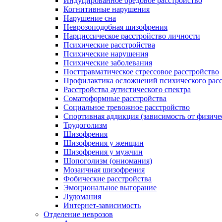
Индуцированное бредовое расстройство
Когнитивные нарушения
Нарушение сна
Неврозоподобная шизофрения
Нарциссическое расстройство личности
Психические расстройства
Психические нарушения
Психические заболевания
Посттравматическое стрессовое расстройство
Профилактика осложнений психического расс
Расстройства аутистического спектра
Соматоформные расстройства
Социальное тревожное расстройство
Спортивная аддикция (зависимость от физиче
Трудоголизм
Шизофрения
Шизофрения у женщин
Шизофрения у мужчин
Шопоголизм (ониомания)
Мозаичная шизофрения
Фобические расстройства
Эмоциональное выгорание
Лудомания
Интернет-зависимость
Отделение неврозов