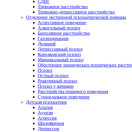
СДВГ
Тревожное расстройство
Тревожно-депрессивное расстройство
Отделение экстренной психиатрической помощи
Агрессивное поведение
Алкогольный психоз
Биполярное расстройство
Галлюцинации
Делирий
Депрессивный психоз
Корсаковский психоз
Маниакальный психоз
Обострение хронических психических расстр
Психоз
Острый психоз
Реактивный психоз
Психоз у женщин
Расстройства пищевого поведения
Суицидальное поведение
Детская психиатрия
Апатия
Аутизм
Агрессия
Шизофрения
Депрессия