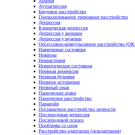
Апатия
Аутоагрессия
Бредовое расстройство
Генерализованное тревожное расстройство
Депрессия
Клиническая депрессия
Депрессия у женщин
Депрессия у мужчин
Обсессивно-компульсивное расстройство (ОК
Навязчивые состояния
Неврозы
Неврастения
Невротические состояния
Нервная анорексия
Нервная булимия
Нервное истощение
Нервный срыв
Панические атаки
Паническое расстройство
Паранойя
Пограничное расстройство личности
Послеродовая депрессия
Послеродовой психоз
Проблемы со сном
Расстройство адаптации (дезадаптация)