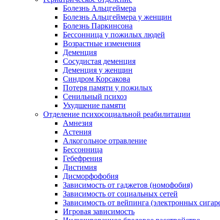
Болезнь Альцгеймера
Болезнь Альцгеймера у женщин
Болезнь Паркинсона
Бессонница у пожилых людей
Возрастные изменения
Деменция
Сосудистая деменция
Деменция у женщин
Синдром Корсакова
Потеря памяти у пожилых
Сенильный психоз
Ухудшение памяти
Отделение психосоциальной реабилитации
Амнезия
Астения
Алкогольное отравление
Бессонница
Гебефрения
Дистимия
Дисморфофобия
Зависимость от гаджетов (номофобия)
Зависимость от социальных сетей
Зависимость от вейпинга (электронных сигар
Игровая зависимость