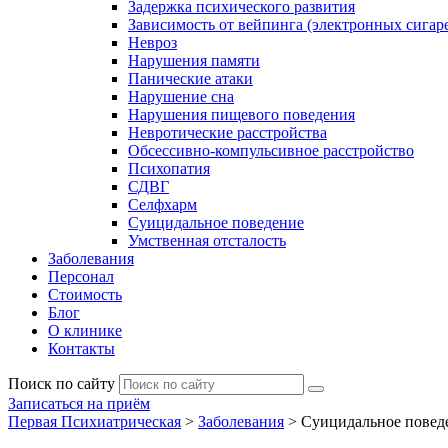
Задержка психического развития
Зависимость от вейпинга (электронных сигаре
Невроз
Нарушения памяти
Панические атаки
Нарушение сна
Нарушения пищевого поведения
Невротические расстройства
Обсессивно-компульсивное расстройство
Психопатия
СДВГ
Селфхарм
Суицидальное поведение
Умственная отсталость
Заболевания
Персонал
Стоимость
Блог
О клинике
Контакты
Поиск по сайту
Записаться на приём
Первая Психиатрическая
>
Заболевания
>
Суицидальное поведе