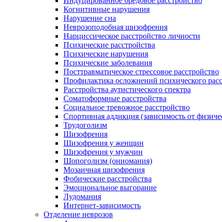
Индуцированное бредовое расстройство
Когнитивные нарушения
Нарушение сна
Неврозоподобная шизофрения
Нарциссическое расстройство личности
Психические расстройства
Психические нарушения
Психические заболевания
Посттравматическое стрессовое расстройство
Профилактика осложнений психического расс
Расстройства аутистического спектра
Соматоформные расстройства
Социальное тревожное расстройство
Спортивная аддикция (зависимость от физиче
Трудоголизм
Шизофрения
Шизофрения у женщин
Шизофрения у мужчин
Шопоголизм (ониомания)
Мозаичная шизофрения
Фобические расстройства
Эмоциональное выгорание
Лудомания
Интернет-зависимость
Отделение неврозов