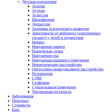
Детская психиатрия
Апатия
Аутизм
Агрессия
Шизофрения
Депрессия
Задержка психического развития
Зависимость от вейпинга (электронных
сигарет) у детей и подростков
Невроз
Нарушения памяти
Панические атаки
Нарушение сна
Нарушения пищевого поведения
Невротические расстройства
Обсессивно-компульсивное расстройство
Психопатия
СДВГ
Селфхарм
Суицидальное поведение
Умственная отсталость
Заболевания
Персонал
Стоимость
Блог