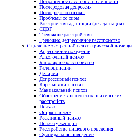
Пограничное расстройство личности
Послеродовая депрессия
Послеродовой психоз
Проблемы со сном
Расстройство адаптации (дезадаптация)
СДВГ
Тревожное расстройство
Тревожно-депрессивное расстройство
Отделение экстренной психиатрической помощи
Агрессивное поведение
Алкогольный психоз
Биполярное расстройство
Галлюцинации
Делирий
Депрессивный психоз
Корсаковский психоз
Маниакальный психоз
Обострение хронических психических
расстройств
Психоз
Острый психоз
Реактивный психоз
Психоз у женщин
Расстройства пищевого поведения
Суицидальное поведение