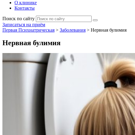
О клинике
Контакты
Поиск по сайту
Записаться на приём
Первая Психиатрическая
>
Заболевания
>
Нервная булимия
Нервная булимия