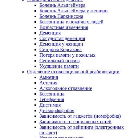
Болезнь Альцгеймера
Болезнь Альцгеймера у женщин
Болезнь Паркинсона
Бессонница у пожилых людей
Возрастные изменения
Деменция
Сосудистая деменция
Деменция у женщин
Синдром Корсакова
Потеря памяти у пожилых
Сенильный психоз
Ухудшение памяти
Отделение психосоциальной реабилитации
Амнезия
Астения
Алкогольное отравление
Бессонница
Гебефрения
Дистимия
Дисморфофобия
Зависимость от гаджетов (номофобия)
Зависимость от социальных сетей
Зависимость от вейпинга (электронных
сигарет)