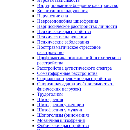
Игровая зависимость
Индуцированное бредовое расстройство
Когнитивные нарушения
Нарушение сна
Неврозоподобная шизофрения
Нарциссическое расстройство личности
Психические расстройства
Психические нарушения
Психические заболевания
Посттравматическое стрессовое
расстройство
Профилактика осложнений психического
расстройства
Расстройства аутистического спектра
Соматоформные расстройства
Социальное тревожное расстройство
Спортивная аддикция (зависимость от
физических нагрузок)
Трудоголизм
Шизофрения
Шизофрения у женщин
Шизофрения у мужчин
Шопоголизм (ониомания)
Мозаичная шизофрения
Фобические расстройства