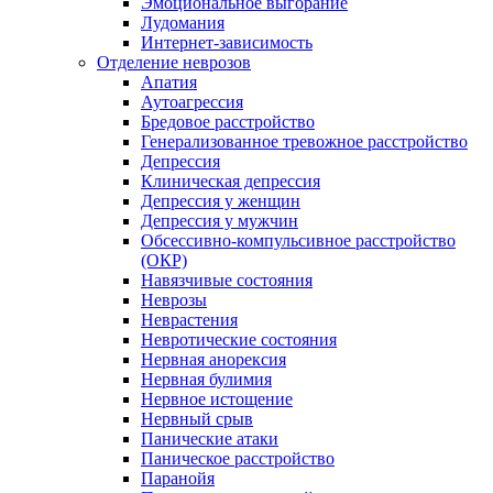
Эмоциональное выгорание
Лудомания
Интернет-зависимость
Отделение неврозов
Апатия
Аутоагрессия
Бредовое расстройство
Генерализованное тревожное расстройство
Депрессия
Клиническая депрессия
Депрессия у женщин
Депрессия у мужчин
Обсессивно-компульсивное расстройство
(ОКР)
Навязчивые состояния
Неврозы
Неврастения
Невротические состояния
Нервная анорексия
Нервная булимия
Нервное истощение
Нервный срыв
Панические атаки
Паническое расстройство
Паранойя