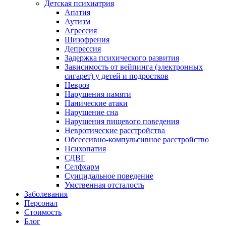
Детская психиатрия
Апатия
Аутизм
Агрессия
Шизофрения
Депрессия
Задержка психического развития
Зависимость от вейпинга (электронных
сигарет) у детей и подростков
Невроз
Нарушения памяти
Панические атаки
Нарушение сна
Нарушения пищевого поведения
Невротические расстройства
Обсессивно-компульсивное расстройство
Психопатия
СДВГ
Селфхарм
Суицидальное поведение
Умственная отсталость
Заболевания
Персонал
Стоимость
Блог