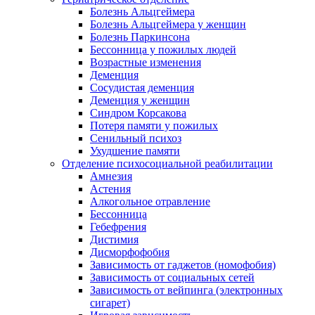
Болезнь Альцгеймера
Болезнь Альцгеймера у женщин
Болезнь Паркинсона
Бессонница у пожилых людей
Возрастные изменения
Деменция
Сосудистая деменция
Деменция у женщин
Синдром Корсакова
Потеря памяти у пожилых
Сенильный психоз
Ухудшение памяти
Отделение психосоциальной реабилитации
Амнезия
Астения
Алкогольное отравление
Бессонница
Гебефрения
Дистимия
Дисморфофобия
Зависимость от гаджетов (номофобия)
Зависимость от социальных сетей
Зависимость от вейпинга (электронных
сигарет)