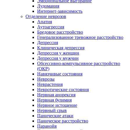
Эмоциональное выгорание
Лудомания
Интернет-зависимость
Отделение неврозов
Апатия
Аутоагрессия
Бредовое расстройство
Генерализованное тревожное расстройство
Депрессия
Клиническая депрессия
Депрессия у женщин
Депрессия у мужчин
Обсессивно-компульсивное расстройство
(ОКР)
Навязчивые состояния
Неврозы
Неврастения
Невротические состояния
Нервная анорексия
Нервная булимия
Нервное истощение
Нервный срыв
Панические атаки
Паническое расстройство
Паранойя