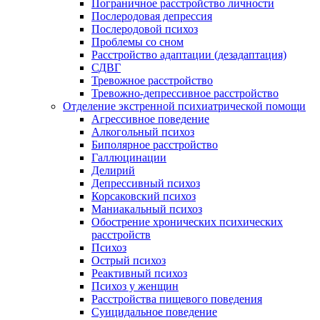
Пограничное расстройство личности
Послеродовая депрессия
Послеродовой психоз
Проблемы со сном
Расстройство адаптации (дезадаптация)
СДВГ
Тревожное расстройство
Тревожно-депрессивное расстройство
Отделение экстренной психиатрической помощи
Агрессивное поведение
Алкогольный психоз
Биполярное расстройство
Галлюцинации
Делирий
Депрессивный психоз
Корсаковский психоз
Маниакальный психоз
Обострение хронических психических
расстройств
Психоз
Острый психоз
Реактивный психоз
Психоз у женщин
Расстройства пищевого поведения
Суицидальное поведение