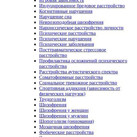
Игровая зависимость
Индуцированное бредовое расстройство
Когнитивные нарушения
Нарушение сна
Неврозоподобная шизофрения
Нарциссическое расстройство личности
Психические расстройства
Психические нарушения
Психические заболевания
Посттравматическое стрессовое
расстройство
Профилактика осложнений психического
расстройства
Расстройства аутистического спектра
Соматоформные расстройства
Социальное тревожное расстройство
Спортивная аддикция (зависимость от
физических нагрузок)
Трудоголизм
Шизофрения
Шизофрения у женщин
Шизофрения у мужчин
Шопоголизм (ониомания)
Мозаичная шизофрения
Фобические расстройства