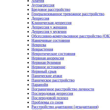
Апатия
Аутоагрессия
Бредовое расстройство
Генерализованное тревожное расстройство
Депрессия
Клиническая депрессия
Депрессия у женщин
Депрессия у мужчин
Обсессивно-компульсивное расстройство (ОК
Навязчивые состояния
Неврозы
Неврастения
Невротические состояния
Нервная анорексия
Нервная булимия
Нервное истощение
Нервный срыв
Панические атаки
Паническое расстройство
Паранойя
Пограничное расстройство личности
Послеродовая депрессия
Послеродовой психоз
Проблемы со сном
Расстройство адаптации (дезадаптация)