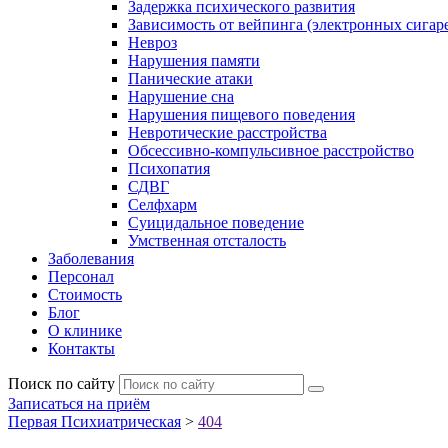
Задержка психического развития
Зависимость от вейпинга (электронных сигаре
Невроз
Нарушения памяти
Панические атаки
Нарушение сна
Нарушения пищевого поведения
Невротические расстройства
Обсессивно-компульсивное расстройство
Психопатия
СДВГ
Селфхарм
Суицидальное поведение
Умственная отсталость
Заболевания
Персонал
Стоимость
Блог
О клинике
Контакты
Поиск по сайту
Записаться на приём
Первая Психиатрическая
>
404