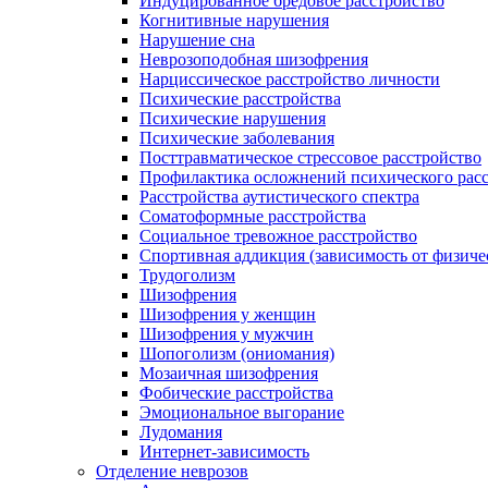
Индуцированное бредовое расстройство
Когнитивные нарушения
Нарушение сна
Неврозоподобная шизофрения
Нарциссическое расстройство личности
Психические расстройства
Психические нарушения
Психические заболевания
Посттравматическое стрессовое расстройство
Профилактика осложнений психического расс
Расстройства аутистического спектра
Соматоформные расстройства
Социальное тревожное расстройство
Спортивная аддикция (зависимость от физиче
Трудоголизм
Шизофрения
Шизофрения у женщин
Шизофрения у мужчин
Шопоголизм (ониомания)
Мозаичная шизофрения
Фобические расстройства
Эмоциональное выгорание
Лудомания
Интернет-зависимость
Отделение неврозов