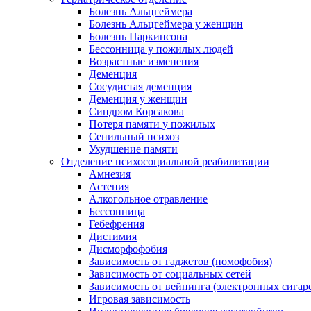
Болезнь Альцгеймера
Болезнь Альцгеймера у женщин
Болезнь Паркинсона
Бессонница у пожилых людей
Возрастные изменения
Деменция
Сосудистая деменция
Деменция у женщин
Синдром Корсакова
Потеря памяти у пожилых
Сенильный психоз
Ухудшение памяти
Отделение психосоциальной реабилитации
Амнезия
Астения
Алкогольное отравление
Бессонница
Гебефрения
Дистимия
Дисморфофобия
Зависимость от гаджетов (номофобия)
Зависимость от социальных сетей
Зависимость от вейпинга (электронных сигар
Игровая зависимость