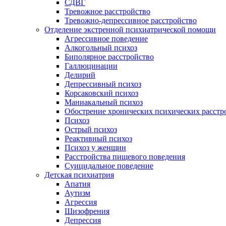
СДВГ
Тревожное расстройство
Тревожно-депрессивное расстройство
Отделение экстренной психиатрической помощи
Агрессивное поведение
Алкогольный психоз
Биполярное расстройство
Галлюцинации
Делирий
Депрессивный психоз
Корсаковский психоз
Маниакальный психоз
Обострение хронических психических расстр
Психоз
Острый психоз
Реактивный психоз
Психоз у женщин
Расстройства пищевого поведения
Суицидальное поведение
Детская психиатрия
Апатия
Аутизм
Агрессия
Шизофрения
Депрессия