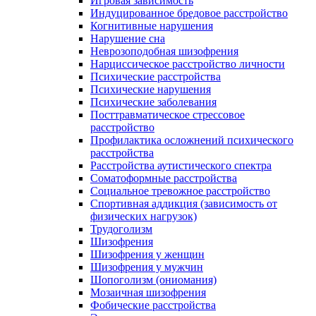
Игровая зависимость
Индуцированное бредовое расстройство
Когнитивные нарушения
Нарушение сна
Неврозоподобная шизофрения
Нарциссическое расстройство личности
Психические расстройства
Психические нарушения
Психические заболевания
Посттравматическое стрессовое
расстройство
Профилактика осложнений психического
расстройства
Расстройства аутистического спектра
Соматоформные расстройства
Социальное тревожное расстройство
Спортивная аддикция (зависимость от
физических нагрузок)
Трудоголизм
Шизофрения
Шизофрения у женщин
Шизофрения у мужчин
Шопоголизм (ониомания)
Мозаичная шизофрения
Фобические расстройства