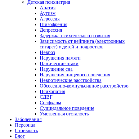
Детская психиатрия
Апатия
Аутизм
Агрессия
Шизофрения
Депрессия
Задержка психического развития
Зависимость от вейпинга (электронных
сигарет) у детей и подростков
Невроз
Нарушения памяти
Панические атаки
Нарушение сна
Нарушения пищевого поведения
Невротические расстройства
Обсессивно-компульсивное расстройство
Психопатия
СДВГ
Селфхарм
Суицидальное поведение
Умственная отсталость
Заболевания
Персонал
Стоимость
Блог