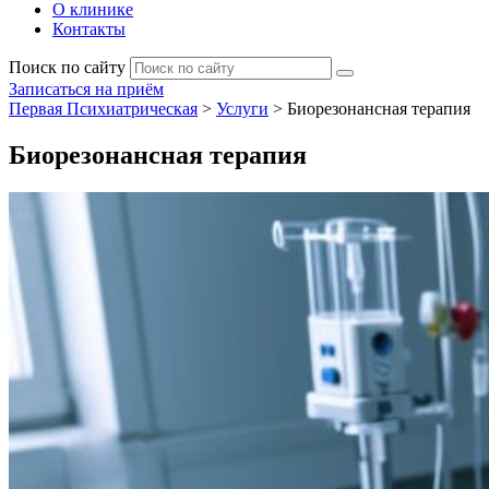
О клинике
Контакты
Поиск по сайту
Записаться на приём
Первая Психиатрическая
>
Услуги
>
Биорезонансная терапия
Биорезонансная терапия