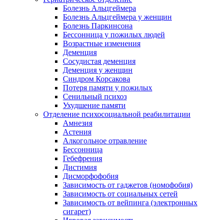
Болезнь Альцгеймера
Болезнь Альцгеймера у женщин
Болезнь Паркинсона
Бессонница у пожилых людей
Возрастные изменения
Деменция
Сосудистая деменция
Деменция у женщин
Синдром Корсакова
Потеря памяти у пожилых
Сенильный психоз
Ухудшение памяти
Отделение психосоциальной реабилитации
Амнезия
Астения
Алкогольное отравление
Бессонница
Гебефрения
Дистимия
Дисморфофобия
Зависимость от гаджетов (номофобия)
Зависимость от социальных сетей
Зависимость от вейпинга (электронных
сигарет)