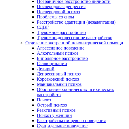
Пограничное расстройство личности
Послеродовая депрессия
Послеродовой психоз
Проблемы со сном
Расстройство адаптации (дезадаптация)
СДВГ
Тревожное расстройство
Тревожно-депрессивное расстройство
Отделение экстренной психиатрической помощи
Агрессивное поведение
Алкогольный психоз
Биполярное расстройство
Галлюцинации
Делирий
Депрессивный психоз
Корсаковский психоз
Маниакальный психоз
Обострение хронических психических
расстройств
Психоз
Острый психоз
Реактивный психоз
Психоз у женщин
Расстройства пищевого поведения
Суицидальное поведение