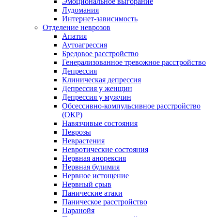
Эмоциональное выгорание
Лудомания
Интернет-зависимость
Отделение неврозов
Апатия
Аутоагрессия
Бредовое расстройство
Генерализованное тревожное расстройство
Депрессия
Клиническая депрессия
Депрессия у женщин
Депрессия у мужчин
Обсессивно-компульсивное расстройство
(ОКР)
Навязчивые состояния
Неврозы
Неврастения
Невротические состояния
Нервная анорексия
Нервная булимия
Нервное истощение
Нервный срыв
Панические атаки
Паническое расстройство
Паранойя