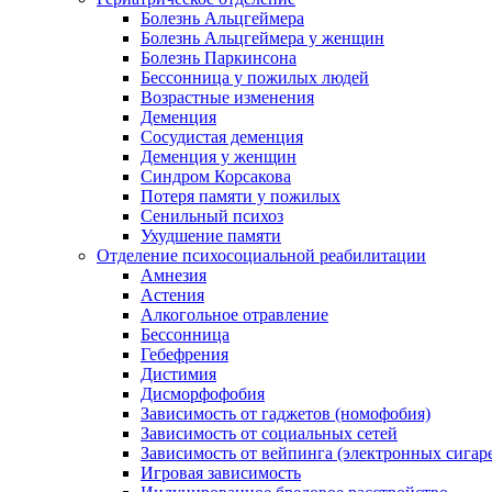
Болезнь Альцгеймера
Болезнь Альцгеймера у женщин
Болезнь Паркинсона
Бессонница у пожилых людей
Возрастные изменения
Деменция
Сосудистая деменция
Деменция у женщин
Синдром Корсакова
Потеря памяти у пожилых
Сенильный психоз
Ухудшение памяти
Отделение психосоциальной реабилитации
Амнезия
Астения
Алкогольное отравление
Бессонница
Гебефрения
Дистимия
Дисморфофобия
Зависимость от гаджетов (номофобия)
Зависимость от социальных сетей
Зависимость от вейпинга (электронных сигар
Игровая зависимость