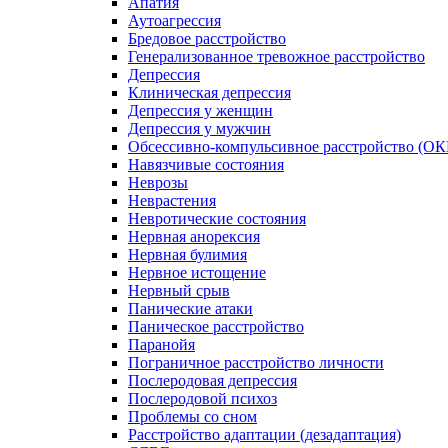
Апатия
Аутоагрессия
Бредовое расстройство
Генерализованное тревожное расстройство
Депрессия
Клиническая депрессия
Депрессия у женщин
Депрессия у мужчин
Обсессивно-компульсивное расстройство (ОК
Навязчивые состояния
Неврозы
Неврастения
Невротические состояния
Нервная анорексия
Нервная булимия
Нервное истощение
Нервный срыв
Панические атаки
Паническое расстройство
Паранойя
Пограничное расстройство личности
Послеродовая депрессия
Послеродовой психоз
Проблемы со сном
Расстройство адаптации (дезадаптация)