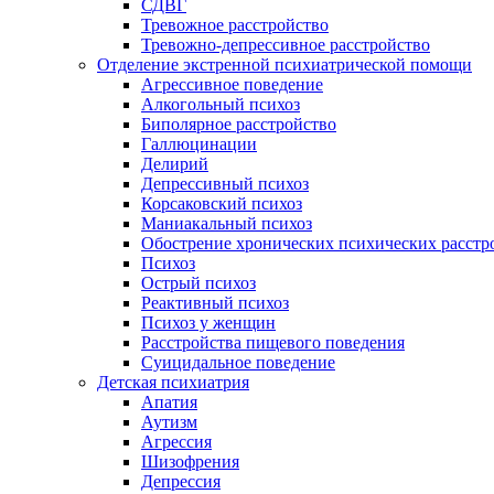
СДВГ
Тревожное расстройство
Тревожно-депрессивное расстройство
Отделение экстренной психиатрической помощи
Агрессивное поведение
Алкогольный психоз
Биполярное расстройство
Галлюцинации
Делирий
Депрессивный психоз
Корсаковский психоз
Маниакальный психоз
Обострение хронических психических расстр
Психоз
Острый психоз
Реактивный психоз
Психоз у женщин
Расстройства пищевого поведения
Суицидальное поведение
Детская психиатрия
Апатия
Аутизм
Агрессия
Шизофрения
Депрессия