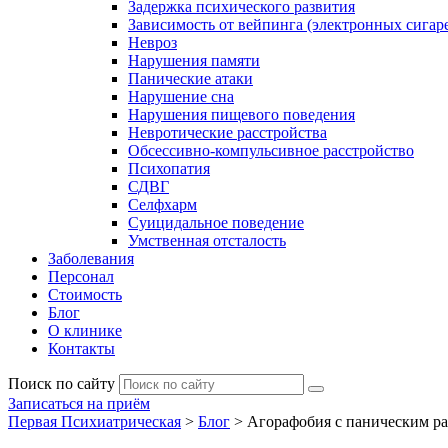
Задержка психического развития
Зависимость от вейпинга (электронных сигаре
Невроз
Нарушения памяти
Панические атаки
Нарушение сна
Нарушения пищевого поведения
Невротические расстройства
Обсессивно-компульсивное расстройство
Психопатия
СДВГ
Селфхарм
Суицидальное поведение
Умственная отсталость
Заболевания
Персонал
Стоимость
Блог
О клинике
Контакты
Поиск по сайту
Записаться на приём
Первая Психиатрическая
>
Блог
>
Агорафобия с паническим ра