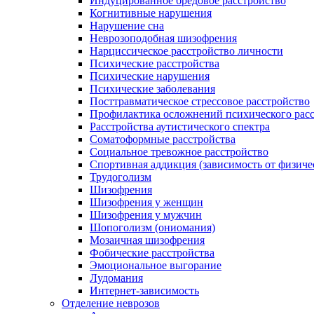
Индуцированное бредовое расстройство
Когнитивные нарушения
Нарушение сна
Неврозоподобная шизофрения
Нарциссическое расстройство личности
Психические расстройства
Психические нарушения
Психические заболевания
Посттравматическое стрессовое расстройство
Профилактика осложнений психического расс
Расстройства аутистического спектра
Соматоформные расстройства
Социальное тревожное расстройство
Спортивная аддикция (зависимость от физиче
Трудоголизм
Шизофрения
Шизофрения у женщин
Шизофрения у мужчин
Шопоголизм (ониомания)
Мозаичная шизофрения
Фобические расстройства
Эмоциональное выгорание
Лудомания
Интернет-зависимость
Отделение неврозов