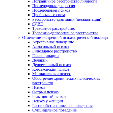
Пограничное расстройство личности
Послеродовая депрессия
Послеродовой психоз
Проблемы со сном
Расстройство адаптации (дезадаптация)
СДВГ
Тревожное расстройство
Тревожно-депрессивное расстройство
Отделение экстренной психиатрической помощи
Агрессивное поведение
Алкогольный психоз
Биполярное расстройство
Галлюцинации
Делирий
Депрессивный психоз
Корсаковский психоз
Маниакальный психоз
Обострение хронических психических
расстройств
Психоз
Острый психоз
Реактивный психоз
Психоз у женщин
Расстройства пищевого поведения
Суицидальное поведение