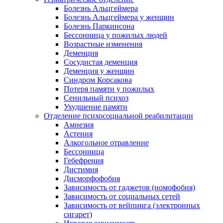
Болезнь Альцгеймера
Болезнь Альцгеймера у женщин
Болезнь Паркинсона
Бессонница у пожилых людей
Возрастные изменения
Деменция
Сосудистая деменция
Деменция у женщин
Синдром Корсакова
Потеря памяти у пожилых
Сенильный психоз
Ухудшение памяти
Отделение психосоциальной реабилитации
Амнезия
Астения
Алкогольное отравление
Бессонница
Гебефрения
Дистимия
Дисморфофобия
Зависимость от гаджетов (номофобия)
Зависимость от социальных сетей
Зависимость от вейпинга (электронных
сигарет)