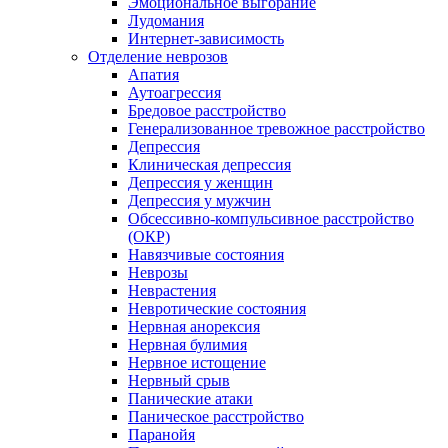
Эмоциональное выгорание
Лудомания
Интернет-зависимость
Отделение неврозов
Апатия
Аутоагрессия
Бредовое расстройство
Генерализованное тревожное расстройство
Депрессия
Клиническая депрессия
Депрессия у женщин
Депрессия у мужчин
Обсессивно-компульсивное расстройство
(ОКР)
Навязчивые состояния
Неврозы
Неврастения
Невротические состояния
Нервная анорексия
Нервная булимия
Нервное истощение
Нервный срыв
Панические атаки
Паническое расстройство
Паранойя