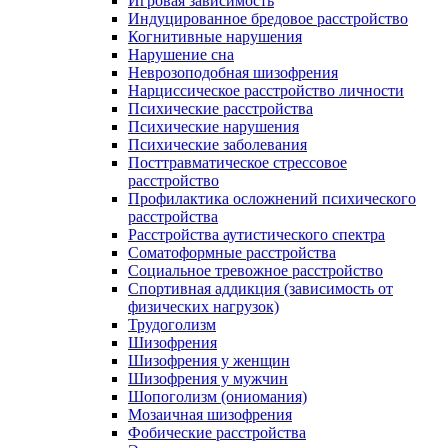
Игровая зависимость
Индуцированное бредовое расстройство
Когнитивные нарушения
Нарушение сна
Неврозоподобная шизофрения
Нарциссическое расстройство личности
Психические расстройства
Психические нарушения
Психические заболевания
Посттравматическое стрессовое
расстройство
Профилактика осложнений психического
расстройства
Расстройства аутистического спектра
Соматоформные расстройства
Социальное тревожное расстройство
Спортивная аддикция (зависимость от
физических нагрузок)
Трудоголизм
Шизофрения
Шизофрения у женщин
Шизофрения у мужчин
Шопоголизм (ониомания)
Мозаичная шизофрения
Фобические расстройства