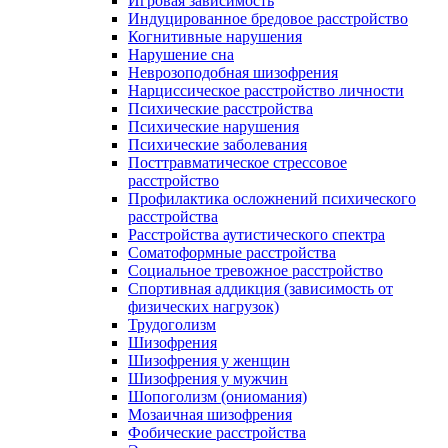
Игровая зависимость
Индуцированное бредовое расстройство
Когнитивные нарушения
Нарушение сна
Неврозоподобная шизофрения
Нарциссическое расстройство личности
Психические расстройства
Психические нарушения
Психические заболевания
Посттравматическое стрессовое
расстройство
Профилактика осложнений психического
расстройства
Расстройства аутистического спектра
Соматоформные расстройства
Социальное тревожное расстройство
Спортивная аддикция (зависимость от
физических нагрузок)
Трудоголизм
Шизофрения
Шизофрения у женщин
Шизофрения у мужчин
Шопоголизм (ониомания)
Мозаичная шизофрения
Фобические расстройства