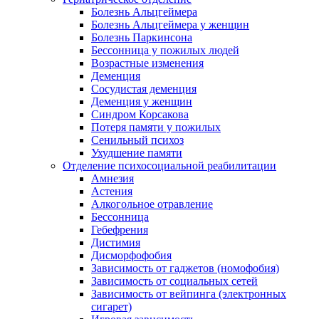
Болезнь Альцгеймера
Болезнь Альцгеймера у женщин
Болезнь Паркинсона
Бессонница у пожилых людей
Возрастные изменения
Деменция
Сосудистая деменция
Деменция у женщин
Синдром Корсакова
Потеря памяти у пожилых
Сенильный психоз
Ухудшение памяти
Отделение психосоциальной реабилитации
Амнезия
Астения
Алкогольное отравление
Бессонница
Гебефрения
Дистимия
Дисморфофобия
Зависимость от гаджетов (номофобия)
Зависимость от социальных сетей
Зависимость от вейпинга (электронных
сигарет)