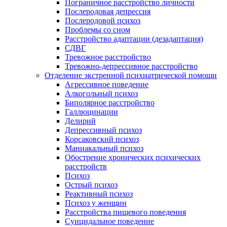
Пограничное расстройство личности
Послеродовая депрессия
Послеродовой психоз
Проблемы со сном
Расстройство адаптации (дезадаптация)
СДВГ
Тревожное расстройство
Тревожно-депрессивное расстройство
Отделение экстренной психиатрической помощи
Агрессивное поведение
Алкогольный психоз
Биполярное расстройство
Галлюцинации
Делирий
Депрессивный психоз
Корсаковский психоз
Маниакальный психоз
Обострение хронических психических
расстройств
Психоз
Острый психоз
Реактивный психоз
Психоз у женщин
Расстройства пищевого поведения
Суицидальное поведение