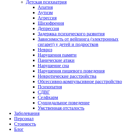
Детская психиатрия
Апатия
Аутизм
Агрессия
Шизофрения
Депрессия
Задержка психического развития
Зависимость от вейпинга (электронных
сигарет) у детей и подростков
Невроз
Нарушения памяти
Панические атаки
Нарушение сна
Нарушения пищевого поведения
Невротические расстройства
Обсессивно-компульсивное расстройство
Психопатия
СДВГ
Селфхарм
Суицидальное поведение
Умственная отсталость
Заболевания
Персонал
Стоимость
Блог