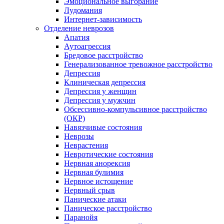
Эмоциональное выгорание
Лудомания
Интернет-зависимость
Отделение неврозов
Апатия
Аутоагрессия
Бредовое расстройство
Генерализованное тревожное расстройство
Депрессия
Клиническая депрессия
Депрессия у женщин
Депрессия у мужчин
Обсессивно-компульсивное расстройство
(ОКР)
Навязчивые состояния
Неврозы
Неврастения
Невротические состояния
Нервная анорексия
Нервная булимия
Нервное истощение
Нервный срыв
Панические атаки
Паническое расстройство
Паранойя