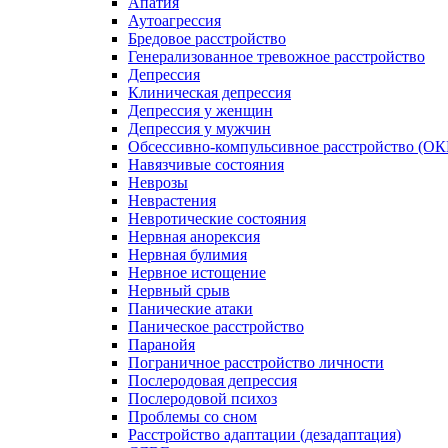
Апатия
Аутоагрессия
Бредовое расстройство
Генерализованное тревожное расстройство
Депрессия
Клиническая депрессия
Депрессия у женщин
Депрессия у мужчин
Обсессивно-компульсивное расстройство (ОК
Навязчивые состояния
Неврозы
Неврастения
Невротические состояния
Нервная анорексия
Нервная булимия
Нервное истощение
Нервный срыв
Панические атаки
Паническое расстройство
Паранойя
Пограничное расстройство личности
Послеродовая депрессия
Послеродовой психоз
Проблемы со сном
Расстройство адаптации (дезадаптация)