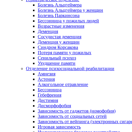
Болезнь Альцгеймера
Болезнь Альцгеймера у женщин
Болезнь Паркинсона
Бессонница у пожилых людей
Возрастные изменения
Деменция
Сосудистая деменция
Деменция у женщин
Синдром Корсакова
Потеря памяти у пожилых
Сенильный психоз
Ухудшение памяти
Отделение психосоциальной реабилитации
Амнезия
Астения
Алкогольное отравление
Бессонница
Гебефрения
Дистимия
Дисморфофобия
Зависимость от гаджетов (номофобия)
Зависимость от социальных сетей
Зависимость от вейпинга (электронных сигар
Игровая зависимость