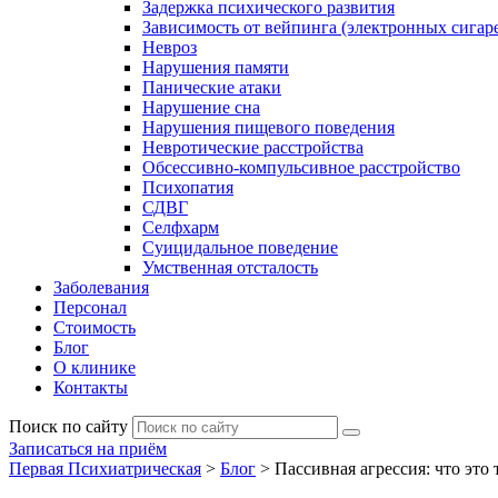
Задержка психического развития
Зависимость от вейпинга (электронных сигаре
Невроз
Нарушения памяти
Панические атаки
Нарушение сна
Нарушения пищевого поведения
Невротические расстройства
Обсессивно-компульсивное расстройство
Психопатия
СДВГ
Селфхарм
Суицидальное поведение
Умственная отсталость
Заболевания
Персонал
Стоимость
Блог
О клинике
Контакты
Поиск по сайту
Записаться на приём
Первая Психиатрическая
>
Блог
>
Пассивная агрессия: что это 