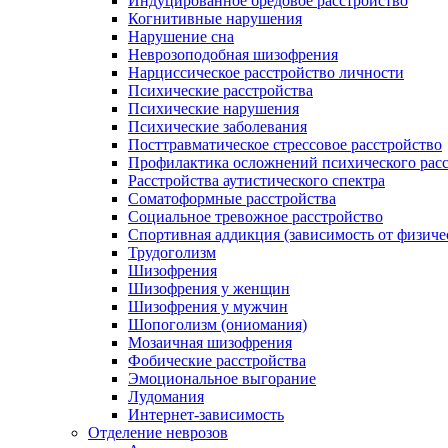
Индуцированное бредовое расстройство
Когнитивные нарушения
Нарушение сна
Неврозоподобная шизофрения
Нарциссическое расстройство личности
Психические расстройства
Психические нарушения
Психические заболевания
Посттравматическое стрессовое расстройство
Профилактика осложнений психического расс
Расстройства аутистического спектра
Соматоформные расстройства
Социальное тревожное расстройство
Спортивная аддикция (зависимость от физиче
Трудоголизм
Шизофрения
Шизофрения у женщин
Шизофрения у мужчин
Шопоголизм (ониомания)
Мозаичная шизофрения
Фобические расстройства
Эмоциональное выгорание
Лудомания
Интернет-зависимость
Отделение неврозов