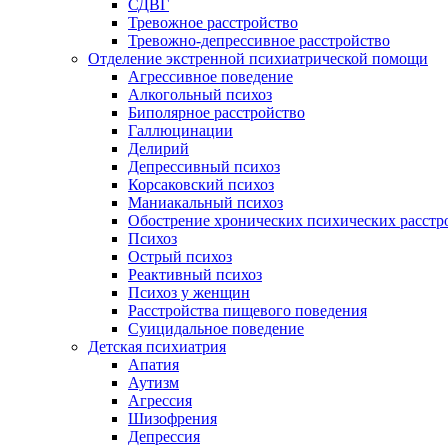
СДВГ
Тревожное расстройство
Тревожно-депрессивное расстройство
Отделение экстренной психиатрической помощи
Агрессивное поведение
Алкогольный психоз
Биполярное расстройство
Галлюцинации
Делирий
Депрессивный психоз
Корсаковский психоз
Маниакальный психоз
Обострение хронических психических расстр
Психоз
Острый психоз
Реактивный психоз
Психоз у женщин
Расстройства пищевого поведения
Суицидальное поведение
Детская психиатрия
Апатия
Аутизм
Агрессия
Шизофрения
Депрессия