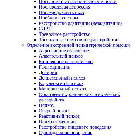
Пограничное расстройство личности
Послеродовая депрессия
Послеродовой психоз
Проблемы со сном
Расстройство адаптации (дезадаптация)
СДВГ
Тревожное расстройство
Тревожно-депрессивное расстройство
Отделение экстренной психиатрической помощи
Агрессивное поведение
Алкогольный психоз
Биполярное расстройство
Галлюцинации
Делирий
Депрессивный психоз
Корсаковский психоз
Маниакальный психоз
Обострение хронических психических
расстройств
Психоз
Острый психоз
Реактивный психоз
Психоз у женщин
Расстройства пищевого поведения
Суицидальное поведение