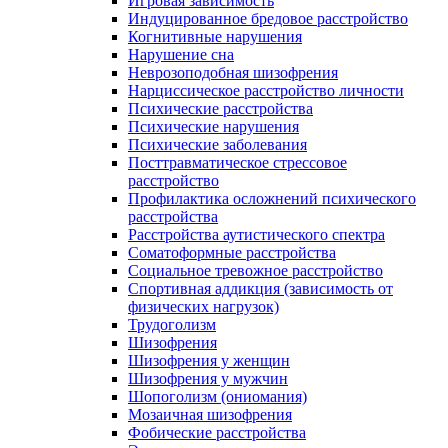
Игровая зависимость
Индуцированное бредовое расстройство
Когнитивные нарушения
Нарушение сна
Неврозоподобная шизофрения
Нарциссическое расстройство личности
Психические расстройства
Психические нарушения
Психические заболевания
Посттравматическое стрессовое
расстройство
Профилактика осложнений психического
расстройства
Расстройства аутистического спектра
Соматоформные расстройства
Социальное тревожное расстройство
Спортивная аддикция (зависимость от
физических нагрузок)
Трудоголизм
Шизофрения
Шизофрения у женщин
Шизофрения у мужчин
Шопоголизм (ониомания)
Мозаичная шизофрения
Фобические расстройства