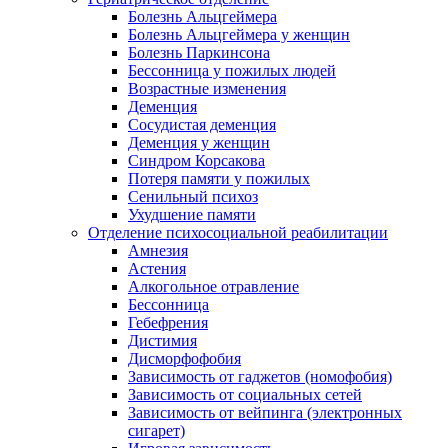
Болезнь Альцгеймера
Болезнь Альцгеймера у женщин
Болезнь Паркинсона
Бессонница у пожилых людей
Возрастные изменения
Деменция
Сосудистая деменция
Деменция у женщин
Синдром Корсакова
Потеря памяти у пожилых
Сенильный психоз
Ухудшение памяти
Отделение психосоциальной реабилитации
Амнезия
Астения
Алкогольное отравление
Бессонница
Гебефрения
Дистимия
Дисморфофобия
Зависимость от гаджетов (номофобия)
Зависимость от социальных сетей
Зависимость от вейпинга (электронных
сигарет)