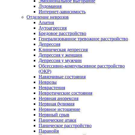
Эмоциональное выгорание
Лудомания
Интернет-зависимость
Отделение неврозов
Апатия
Аутоагрессия
Бредовое расстройство
Генерализованное тревожное расстройство
Депрессия
Клиническая депрессия
Депрессия у женщин
Депрессия у мужчин
Обсессивно-компульсивное расстройство
(ОКР)
Навязчивые состояния
Неврозы
Неврастения
Невротические состояния
Нервная анорексия
Нервная булимия
Нервное истощение
Нервный срыв
Панические атаки
Паническое расстройство
Паранойя