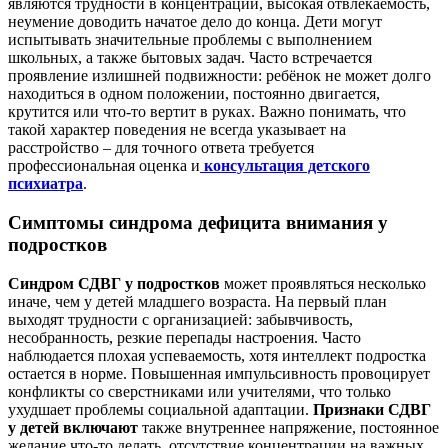
являются трудности в концентрации, высокая отвлекаемость,
неумение доводить начатое дело до конца. Дети могут
испытывать значительные проблемы с выполнением
школьных, а также бытовых задач. Часто встречается
проявление излишней подвижности: ребёнок не может долго
находиться в одном положении, постоянно двигается,
крутится или что-то вертит в руках. Важно понимать, что
такой характер поведения не всегда указывает на
расстройство – для точного ответа требуется
профессиональная оценка и
консультация детского
психиатра
.
Симптомы синдрома дефицита внимания у
подростков
Синдром СДВГ у подростков
может проявляться несколько
иначе, чем у детей младшего возраста. На первый план
выходят трудности с организацией: забывчивость,
несобранность, резкие перепады настроения. Часто
наблюдается плохая успеваемость, хотя интеллект подростка
остается в норме. Повышенная импульсивность провоцирует
конфликты со сверстниками или учителями, что только
ухудшает проблемы социальной адаптации.
Признаки СДВГ
у детей включают
также внутреннее напряжение, постоянное
желание что-то делать, отсутствие концентрации на важных