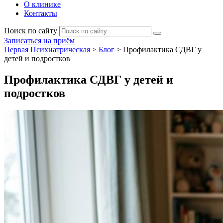
О клинике
Контакты
Поиск по сайту
Записаться на приём
Первая Психиатрическая
>
Блог
>
Профилактика СДВГ у
детей и подростков
Профилактика СДВГ у детей и
подростков