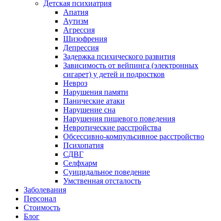
Детская психиатрия
Апатия
Аутизм
Агрессия
Шизофрения
Депрессия
Задержка психического развития
Зависимость от вейпинга (электронных
сигарет) у детей и подростков
Невроз
Нарушения памяти
Панические атаки
Нарушение сна
Нарушения пищевого поведения
Невротические расстройства
Обсессивно-компульсивное расстройство
Психопатия
СДВГ
Селфхарм
Суицидальное поведение
Умственная отсталость
Заболевания
Персонал
Стоимость
Блог