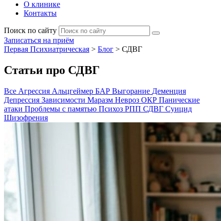
О клинике
Контакты
Поиск по сайту
Записаться на приём
Первая Психиатрическая
>
Блог
>
СДВГ
Статьи про СДВГ
Все
Агрессия
Альцгеймер
БАР
Выгорание
Деменция
Депрессия
Зависимости
Маразм
Невроз
ОКР
Панические
атаки
Проблемы с памятью
Психоз
РПП
СДВГ
Суицид
Шизофрения