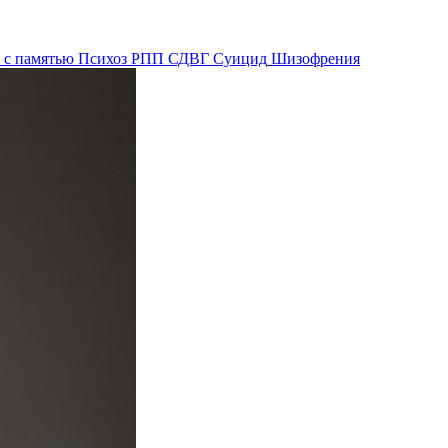
 с памятью
Психоз
РПП
СДВГ
Суицид
Шизофрения