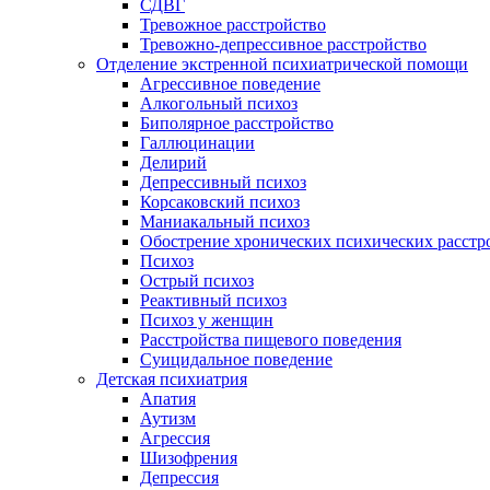
СДВГ
Тревожное расстройство
Тревожно-депрессивное расстройство
Отделение экстренной психиатрической помощи
Агрессивное поведение
Алкогольный психоз
Биполярное расстройство
Галлюцинации
Делирий
Депрессивный психоз
Корсаковский психоз
Маниакальный психоз
Обострение хронических психических расстр
Психоз
Острый психоз
Реактивный психоз
Психоз у женщин
Расстройства пищевого поведения
Суицидальное поведение
Детская психиатрия
Апатия
Аутизм
Агрессия
Шизофрения
Депрессия