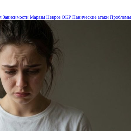
я
Зависимости
Маразм
Невроз
ОКР
Панические атаки
Проблемы