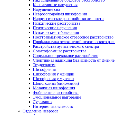
Индуцированное бредовое расстройство
Когнитивные нарушения
Нарушение сна
Неврозоподобная шизофрения
Нарциссическое расстройство личности
Психические расстройства
Психические нарушения
Психические заболевания
Посттравматическое стрессовое расстройство
Профилактика осложнений психического расс
Расстройства аутистического спектра
Соматоформные расстройства
Социальное тревожное расстройство
Спортивная аддикция (зависимость от физиче
Трудоголизм
Шизофрения
Шизофрения у женщин
Шизофрения у мужчин
Шопоголизм (ониомания)
Мозаичная шизофрения
Фобические расстройства
Эмоциональное выгорание
Лудомания
Интернет-зависимость
Отделение неврозов