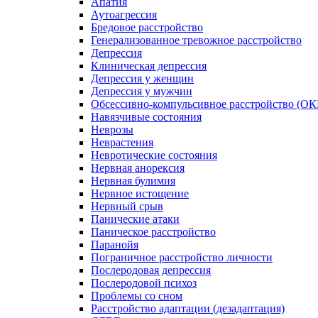
Апатия
Аутоагрессия
Бредовое расстройство
Генерализованное тревожное расстройство
Депрессия
Клиническая депрессия
Депрессия у женщин
Депрессия у мужчин
Обсессивно-компульсивное расстройство (ОК
Навязчивые состояния
Неврозы
Неврастения
Невротические состояния
Нервная анорексия
Нервная булимия
Нервное истощение
Нервный срыв
Панические атаки
Паническое расстройство
Паранойя
Пограничное расстройство личности
Послеродовая депрессия
Послеродовой психоз
Проблемы со сном
Расстройство адаптации (дезадаптация)