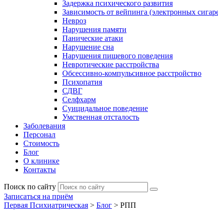
Задержка психического развития
Зависимость от вейпинга (электронных сигаре
Невроз
Нарушения памяти
Панические атаки
Нарушение сна
Нарушения пищевого поведения
Невротические расстройства
Обсессивно-компульсивное расстройство
Психопатия
СДВГ
Селфхарм
Суицидальное поведение
Умственная отсталость
Заболевания
Персонал
Стоимость
Блог
О клинике
Контакты
Поиск по сайту
Записаться на приём
Первая Психиатрическая
>
Блог
>
РПП