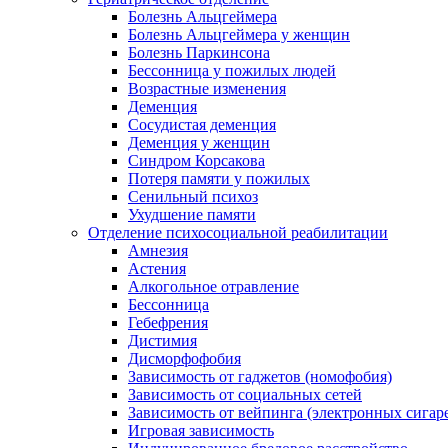
Болезнь Альцгеймера
Болезнь Альцгеймера у женщин
Болезнь Паркинсона
Бессонница у пожилых людей
Возрастные изменения
Деменция
Сосудистая деменция
Деменция у женщин
Синдром Корсакова
Потеря памяти у пожилых
Сенильный психоз
Ухудшение памяти
Отделение психосоциальной реабилитации
Амнезия
Астения
Алкогольное отравление
Бессонница
Гебефрения
Дистимия
Дисморфофобия
Зависимость от гаджетов (номофобия)
Зависимость от социальных сетей
Зависимость от вейпинга (электронных сигар
Игровая зависимость