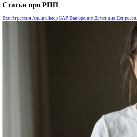
Статьи про РПП
Все
Агрессия
Альцгеймер
БАР
Выгорание
Деменция
Депресси