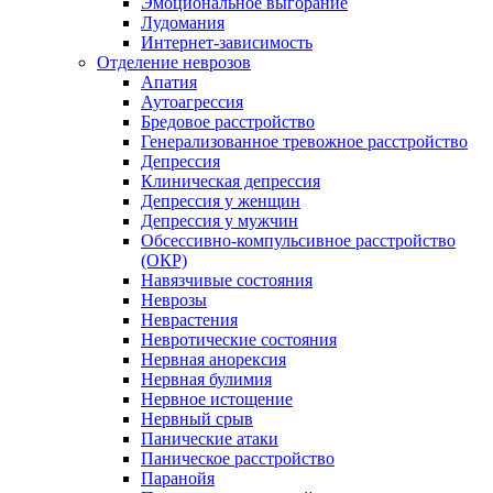
Эмоциональное выгорание
Лудомания
Интернет-зависимость
Отделение неврозов
Апатия
Аутоагрессия
Бредовое расстройство
Генерализованное тревожное расстройство
Депрессия
Клиническая депрессия
Депрессия у женщин
Депрессия у мужчин
Обсессивно-компульсивное расстройство
(ОКР)
Навязчивые состояния
Неврозы
Неврастения
Невротические состояния
Нервная анорексия
Нервная булимия
Нервное истощение
Нервный срыв
Панические атаки
Паническое расстройство
Паранойя