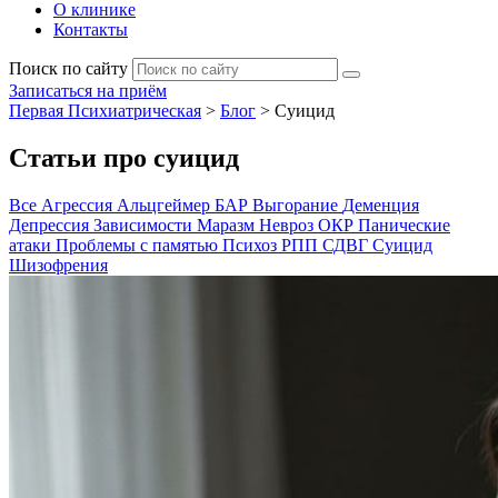
О клинике
Контакты
Поиск по сайту
Записаться на приём
Первая Психиатрическая
>
Блог
>
Суицид
Статьи про суицид
Все
Агрессия
Альцгеймер
БАР
Выгорание
Деменция
Депрессия
Зависимости
Маразм
Невроз
ОКР
Панические
атаки
Проблемы с памятью
Психоз
РПП
СДВГ
Суицид
Шизофрения