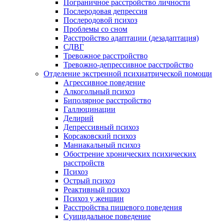
Пограничное расстройство личности
Послеродовая депрессия
Послеродовой психоз
Проблемы со сном
Расстройство адаптации (дезадаптация)
СДВГ
Тревожное расстройство
Тревожно-депрессивное расстройство
Отделение экстренной психиатрической помощи
Агрессивное поведение
Алкогольный психоз
Биполярное расстройство
Галлюцинации
Делирий
Депрессивный психоз
Корсаковский психоз
Маниакальный психоз
Обострение хронических психических
расстройств
Психоз
Острый психоз
Реактивный психоз
Психоз у женщин
Расстройства пищевого поведения
Суицидальное поведение