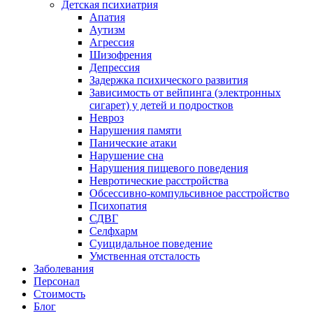
Детская психиатрия
Апатия
Аутизм
Агрессия
Шизофрения
Депрессия
Задержка психического развития
Зависимость от вейпинга (электронных
сигарет) у детей и подростков
Невроз
Нарушения памяти
Панические атаки
Нарушение сна
Нарушения пищевого поведения
Невротические расстройства
Обсессивно-компульсивное расстройство
Психопатия
СДВГ
Селфхарм
Суицидальное поведение
Умственная отсталость
Заболевания
Персонал
Стоимость
Блог