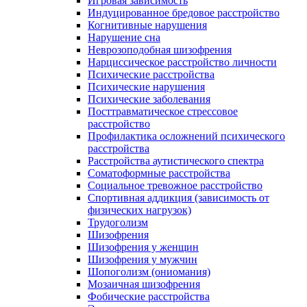
Игровая зависимость
Индуцированное бредовое расстройство
Когнитивные нарушения
Нарушение сна
Неврозоподобная шизофрения
Нарциссическое расстройство личности
Психические расстройства
Психические нарушения
Психические заболевания
Посттравматическое стрессовое
расстройство
Профилактика осложнений психического
расстройства
Расстройства аутистического спектра
Соматоформные расстройства
Социальное тревожное расстройство
Спортивная аддикция (зависимость от
физических нагрузок)
Трудоголизм
Шизофрения
Шизофрения у женщин
Шизофрения у мужчин
Шопоголизм (ониомания)
Мозаичная шизофрения
Фобические расстройства