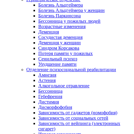
Болезнь Альцгеймера
Болезнь Альцгеймера у женщин
Болезнь Паркинсона
Бессонница у пожилых людей
Возрастные изменения
Деменция
Сосудистая деменция
Деменция у женщин
Синдром Корсакова
Потеря памяти у пожилых
Сенильный психоз
Ухудшение памяти
Отделение психосоциальной реабилитации
Амнезия
Астения
Алкогольное отравление
Бессонница
Гебефрения
Дистимия
Дисморфофобия
Зависимость от гаджетов (номофобия)
Зависимость от социальных сетей
Зависимость от вейпинга (электронных
сигарет)