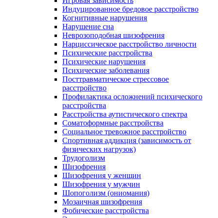
Игровая зависимость
Индуцированное бредовое расстройство
Когнитивные нарушения
Нарушение сна
Неврозоподобная шизофрения
Нарциссическое расстройство личности
Психические расстройства
Психические нарушения
Психические заболевания
Посттравматическое стрессовое
расстройство
Профилактика осложнений психического
расстройства
Расстройства аутистического спектра
Соматоформные расстройства
Социальное тревожное расстройство
Спортивная аддикция (зависимость от
физических нагрузок)
Трудоголизм
Шизофрения
Шизофрения у женщин
Шизофрения у мужчин
Шопоголизм (ониомания)
Мозаичная шизофрения
Фобические расстройства