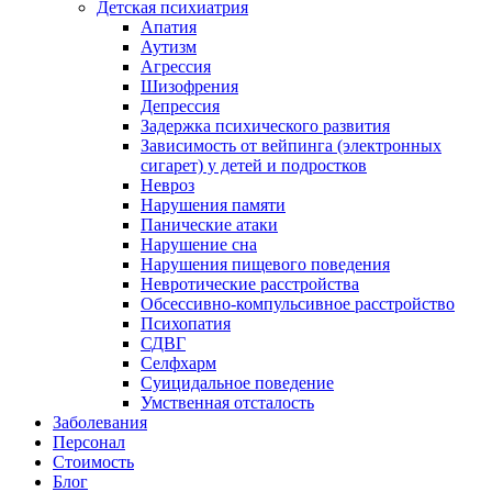
Детская психиатрия
Апатия
Аутизм
Агрессия
Шизофрения
Депрессия
Задержка психического развития
Зависимость от вейпинга (электронных
сигарет) у детей и подростков
Невроз
Нарушения памяти
Панические атаки
Нарушение сна
Нарушения пищевого поведения
Невротические расстройства
Обсессивно-компульсивное расстройство
Психопатия
СДВГ
Селфхарм
Суицидальное поведение
Умственная отсталость
Заболевания
Персонал
Стоимость
Блог