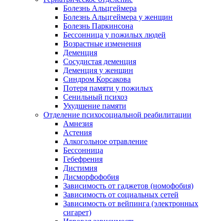
Болезнь Альцгеймера
Болезнь Альцгеймера у женщин
Болезнь Паркинсона
Бессонница у пожилых людей
Возрастные изменения
Деменция
Сосудистая деменция
Деменция у женщин
Синдром Корсакова
Потеря памяти у пожилых
Сенильный психоз
Ухудшение памяти
Отделение психосоциальной реабилитации
Амнезия
Астения
Алкогольное отравление
Бессонница
Гебефрения
Дистимия
Дисморфофобия
Зависимость от гаджетов (номофобия)
Зависимость от социальных сетей
Зависимость от вейпинга (электронных
сигарет)