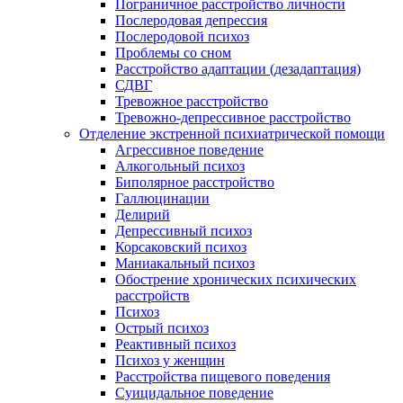
Пограничное расстройство личности
Послеродовая депрессия
Послеродовой психоз
Проблемы со сном
Расстройство адаптации (дезадаптация)
СДВГ
Тревожное расстройство
Тревожно-депрессивное расстройство
Отделение экстренной психиатрической помощи
Агрессивное поведение
Алкогольный психоз
Биполярное расстройство
Галлюцинации
Делирий
Депрессивный психоз
Корсаковский психоз
Маниакальный психоз
Обострение хронических психических
расстройств
Психоз
Острый психоз
Реактивный психоз
Психоз у женщин
Расстройства пищевого поведения
Суицидальное поведение