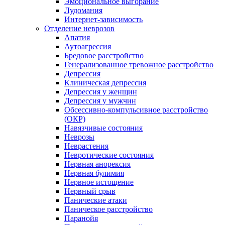
Эмоциональное выгорание
Лудомания
Интернет-зависимость
Отделение неврозов
Апатия
Аутоагрессия
Бредовое расстройство
Генерализованное тревожное расстройство
Депрессия
Клиническая депрессия
Депрессия у женщин
Депрессия у мужчин
Обсессивно-компульсивное расстройство
(ОКР)
Навязчивые состояния
Неврозы
Неврастения
Невротические состояния
Нервная анорексия
Нервная булимия
Нервное истощение
Нервный срыв
Панические атаки
Паническое расстройство
Паранойя