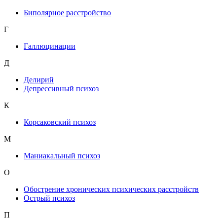
Биполярное расстройство
Г
Галлюцинации
Д
Делирий
Депрессивный психоз
К
Корсаковский психоз
М
Маниакальный психоз
О
Обострение хронических психических расстройств
Острый психоз
П