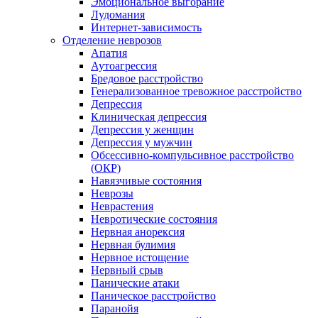
Эмоциональное выгорание
Лудомания
Интернет-зависимость
Отделение неврозов
Апатия
Аутоагрессия
Бредовое расстройство
Генерализованное тревожное расстройство
Депрессия
Клиническая депрессия
Депрессия у женщин
Депрессия у мужчин
Обсессивно-компульсивное расстройство
(ОКР)
Навязчивые состояния
Неврозы
Неврастения
Невротические состояния
Нервная анорексия
Нервная булимия
Нервное истощение
Нервный срыв
Панические атаки
Паническое расстройство
Паранойя