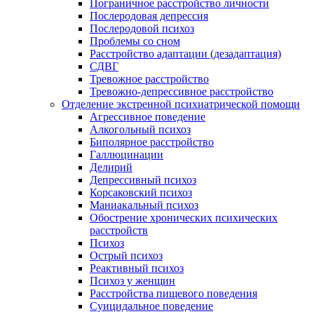
Пограничное расстройство личности
Послеродовая депрессия
Послеродовой психоз
Проблемы со сном
Расстройство адаптации (дезадаптация)
СДВГ
Тревожное расстройство
Тревожно-депрессивное расстройство
Отделение экстренной психиатрической помощи
Агрессивное поведение
Алкогольный психоз
Биполярное расстройство
Галлюцинации
Делирий
Депрессивный психоз
Корсаковский психоз
Маниакальный психоз
Обострение хронических психических
расстройств
Психоз
Острый психоз
Реактивный психоз
Психоз у женщин
Расстройства пищевого поведения
Суицидальное поведение