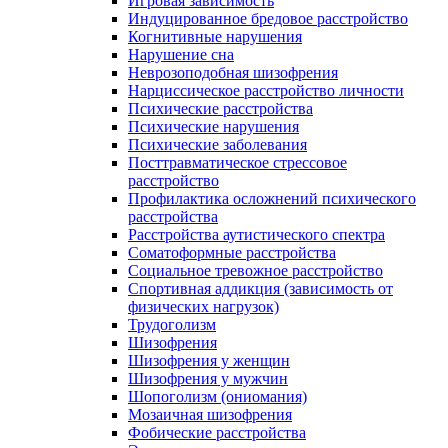
Игровая зависимость
Индуцированное бредовое расстройство
Когнитивные нарушения
Нарушение сна
Неврозоподобная шизофрения
Нарциссическое расстройство личности
Психические расстройства
Психические нарушения
Психические заболевания
Посттравматическое стрессовое
расстройство
Профилактика осложнений психического
расстройства
Расстройства аутистического спектра
Соматоформные расстройства
Социальное тревожное расстройство
Спортивная аддикция (зависимость от
физических нагрузок)
Трудоголизм
Шизофрения
Шизофрения у женщин
Шизофрения у мужчин
Шопоголизм (ониомания)
Мозаичная шизофрения
Фобические расстройства