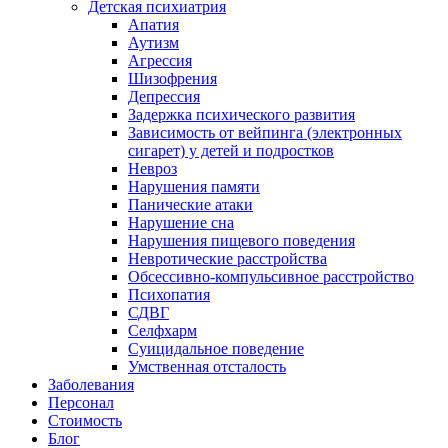
Детская психиатрия
Апатия
Аутизм
Агрессия
Шизофрения
Депрессия
Задержка психического развития
Зависимость от вейпинга (электронных
сигарет) у детей и подростков
Невроз
Нарушения памяти
Панические атаки
Нарушение сна
Нарушения пищевого поведения
Невротические расстройства
Обсессивно-компульсивное расстройство
Психопатия
СДВГ
Селфхарм
Суицидальное поведение
Умственная отсталость
Заболевания
Персонал
Стоимость
Блог