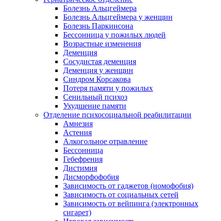
Болезнь Альцгеймера
Болезнь Альцгеймера у женщин
Болезнь Паркинсона
Бессонница у пожилых людей
Возрастные изменения
Деменция
Сосудистая деменция
Деменция у женщин
Синдром Корсакова
Потеря памяти у пожилых
Сенильный психоз
Ухудшение памяти
Отделение психосоциальной реабилитации
Амнезия
Астения
Алкогольное отравление
Бессонница
Гебефрения
Дистимия
Дисморфофобия
Зависимость от гаджетов (номофобия)
Зависимость от социальных сетей
Зависимость от вейпинга (электронных
сигарет)