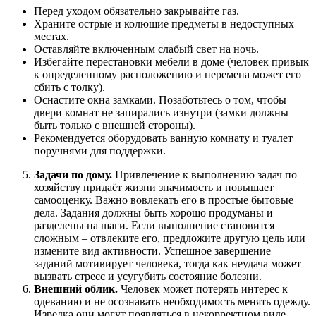
Перед уходом обязательно закрывайте газ.
Храните острые и колющие предметы в недоступных
местах.
Оставляйте включенным слабый свет на ночь.
Избегайте перестановки мебели в доме (человек привык
к определенному расположению и перемена может его
сбить с толку).
Оснастите окна замками. Позаботьтесь о том, чтобы
двери комнат не запирались изнутри (замки должны
быть только с внешней стороны).
Рекомендуется оборудовать ванную комнату и туалет
поручнями для поддержки.
Задачи по дому.
Привлечение к выполнению задач по
хозяйству придаёт жизни значимость и повышает
самооценку. Важно вовлекать его в простые бытовые
дела. Задания должны быть хорошо продуманы и
разделены на шаги. Если выполнение становится
сложным – отвлеките его, предложите другую цель или
измените вид активности. Успешное завершение
заданий мотивирует человека, тогда как неудача может
вызвать стресс и усугубить состояние болезни.
Внешний облик.
Человек может потерять интерес к
одеванию и не осознавать необходимость менять одежду.
Изредка они могут появляться в некорректном виде