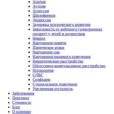
Апатия
Аутизм
Агрессия
Шизофрения
Депрессия
Задержка психического развития
Зависимость от вейпинга (электронных
сигарет) у детей и подростков
Невроз
Нарушения памяти
Панические атаки
Нарушение сна
Нарушения пищевого поведения
Невротические расстройства
Обсессивно-компульсивное расстройство
Психопатия
СДВГ
Селфхарм
Суицидальное поведение
Умственная отсталость
Заболевания
Персонал
Стоимость
Блог
О клинике