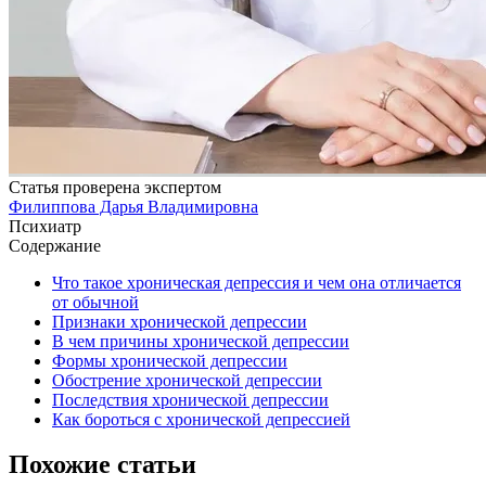
Статья проверена экспертом
Филиппова Дарья Владимировна
Психиатр
Содержание
Что такое хроническая депрессия и чем она отличается
от обычной
Признаки хронической депрессии
В чем причины хронической депрессии
Формы хронической депрессии
Обострение хронической депрессии
Последствия хронической депрессии
Как бороться с хронической депрессией
Похожие статьи