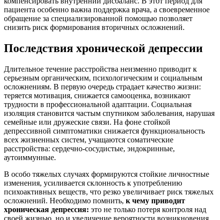
компенсировать внутренний дисбаланс. В этот период для
пациента особенно важна поддержка врача, а своевременное
обращение за специализированной помощью позволяет
снизить риск формирования вторичных осложнений.
Последствия хронической депрессии
Длительное течение расстройства неизменно приводит к
серьезным органическим, психологическим и социальным
осложнениям. В первую очередь страдает качество жизни:
теряется мотивация, снижается самооценка, возникают
трудности в профессиональной адаптации. Социальная
изоляция становится частым спутником заболевания, нарушая
семейные или дружеские связи. На фоне стойкой
депрессивной симптоматики снижается функциональность
всех жизненных систем, учащаются соматические
расстройства: сердечно-сосудистые, эндокринные,
аутоиммунные.
В особо тяжелых случаях формируются стойкие личностные
изменения, усиливается склонность к употреблению
психоактивных веществ, что резко увеличивает риск тяжелых
осложнений. Необходимо помнить,
к чему приводит
хроническая депрессия:
это не только потеря контроля над
своей жизнью, но и увеличение вероятности возникновения