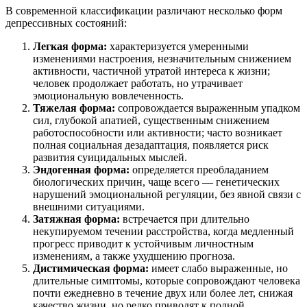
В современной классификации различают несколько форм
депрессивных состояний:
Легкая форма:
характеризуется умеренными
изменениями настроения, незначительным снижением
активности, частичной утратой интереса к жизни;
человек продолжает работать, но утрачивает
эмоциональную вовлеченность.
Тяжелая форма:
сопровождается выраженным упадком
сил, глубокой апатией, существенным снижением
работоспособности или активности; часто возникает
полная социальная дезадаптация, появляется риск
развития суицидальных мыслей.
Эндогенная форма:
определяется преобладанием
биологических причин, чаще всего — генетических
нарушений эмоциональной регуляции, без явной связи с
внешними ситуациями.
Затяжная форма:
встречается при длительно
некупируемом течении расстройства, когда медленный
прогресс приводит к устойчивым личностным
изменениям, а также ухудшению прогноза.
Дистимическая форма:
имеет слабо выраженные, но
длительные симптомы, которые сопровождают человека
почти ежедневно в течение двух или более лет, снижая
качество жизни, но редко приводят к полной