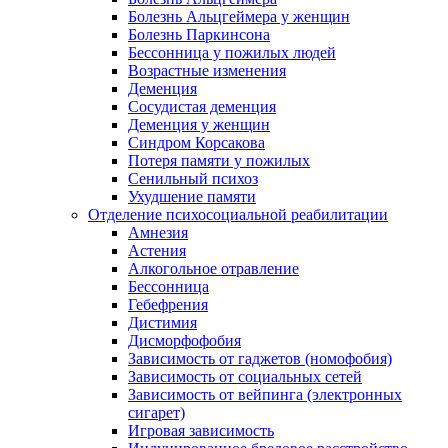
Болезнь Альцгеймера у женщин
Болезнь Паркинсона
Бессонница у пожилых людей
Возрастные изменения
Деменция
Сосудистая деменция
Деменция у женщин
Синдром Корсакова
Потеря памяти у пожилых
Сенильный психоз
Ухудшение памяти
Отделение психосоциальной реабилитации
Амнезия
Астения
Алкогольное отравление
Бессонница
Гебефрения
Дистимия
Дисморфофобия
Зависимость от гаджетов (номофобия)
Зависимость от социальных сетей
Зависимость от вейпинга (электронных
сигарет)
Игровая зависимость