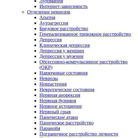
Лудомания
Интернет-зависимость
Отделение неврозов
Апатия
Аутоагрессия
Бредовое расстройство
Генерализованное тревожное расстройство
Депрессия
Клиническая депрессия
Депрессия у женщин
Депрессия у мужчин
Обсессивно-компульсивное расстройство
(ОКР)
Навязчивые состояния
Неврозы
Неврастения
Невротические состояния
Нервная анорексия
Нервная булимия
Нервное истощение
Нервный срыв
Панические атаки
Паническое расстройство
Паранойя
Пограничное расстройство личности