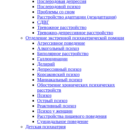
Послеродовая депрессия
Послеродовой психоз
Проблемы со сном
Расстройство адаптации (дезадаптация)
СДВГ
Тревожное расстройство
Тревожно-депрессивное расстройство
Отделение экстренной психиатрической помощи
Агрессивное поведение
Алкогольный психоз
Биполярное расстройство
Галлюцинации
Делирий
Депрессивный психоз
Корсаковский психоз
Маниакальный психоз
Обострение хронических психических
расстройств
Психоз
Острый психоз
Реактивный психоз
Психоз у женщин
Расстройства пищевого поведения
Суицидальное поведение
Детская психиатрия