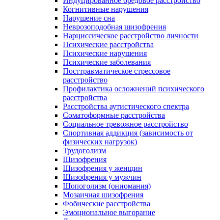
Индуцированное бредовое расстройство
Когнитивные нарушения
Нарушение сна
Неврозоподобная шизофрения
Нарциссическое расстройство личности
Психические расстройства
Психические нарушения
Психические заболевания
Посттравматическое стрессовое
расстройство
Профилактика осложнений психического
расстройства
Расстройства аутистического спектра
Соматоформные расстройства
Социальное тревожное расстройство
Спортивная аддикция (зависимость от
физических нагрузок)
Трудоголизм
Шизофрения
Шизофрения у женщин
Шизофрения у мужчин
Шопоголизм (ониомания)
Мозаичная шизофрения
Фобические расстройства
Эмоциональное выгорание