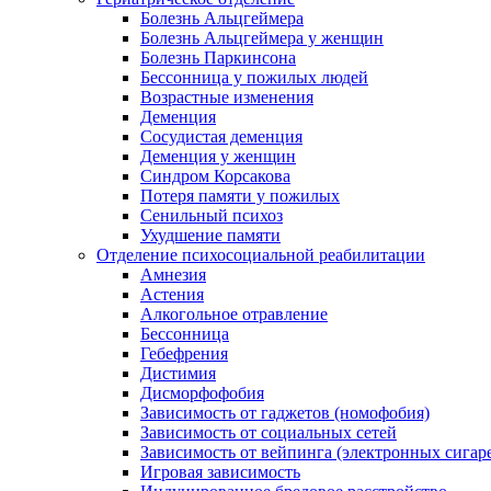
Болезнь Альцгеймера
Болезнь Альцгеймера у женщин
Болезнь Паркинсона
Бессонница у пожилых людей
Возрастные изменения
Деменция
Сосудистая деменция
Деменция у женщин
Синдром Корсакова
Потеря памяти у пожилых
Сенильный психоз
Ухудшение памяти
Отделение психосоциальной реабилитации
Амнезия
Астения
Алкогольное отравление
Бессонница
Гебефрения
Дистимия
Дисморфофобия
Зависимость от гаджетов (номофобия)
Зависимость от социальных сетей
Зависимость от вейпинга (электронных сигар
Игровая зависимость