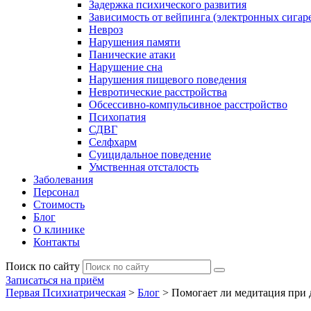
Задержка психического развития
Зависимость от вейпинга (электронных сигаре
Невроз
Нарушения памяти
Панические атаки
Нарушение сна
Нарушения пищевого поведения
Невротические расстройства
Обсессивно-компульсивное расстройство
Психопатия
СДВГ
Селфхарм
Суицидальное поведение
Умственная отсталость
Заболевания
Персонал
Стоимость
Блог
О клинике
Контакты
Поиск по сайту
Записаться на приём
Первая Психиатрическая
>
Блог
>
Помогает ли медитация при 