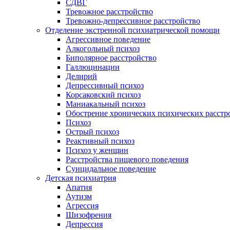
СДВГ
Тревожное расстройство
Тревожно-депрессивное расстройство
Отделение экстренной психиатрической помощи
Агрессивное поведение
Алкогольный психоз
Биполярное расстройство
Галлюцинации
Делирий
Депрессивный психоз
Корсаковский психоз
Маниакальный психоз
Обострение хронических психических расстр
Психоз
Острый психоз
Реактивный психоз
Психоз у женщин
Расстройства пищевого поведения
Суицидальное поведение
Детская психиатрия
Апатия
Аутизм
Агрессия
Шизофрения
Депрессия