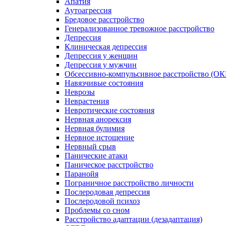
Апатия
Аутоагрессия
Бредовое расстройство
Генерализованное тревожное расстройство
Депрессия
Клиническая депрессия
Депрессия у женщин
Депрессия у мужчин
Обсессивно-компульсивное расстройство (ОК
Навязчивые состояния
Неврозы
Неврастения
Невротические состояния
Нервная анорексия
Нервная булимия
Нервное истощение
Нервный срыв
Панические атаки
Паническое расстройство
Паранойя
Пограничное расстройство личности
Послеродовая депрессия
Послеродовой психоз
Проблемы со сном
Расстройство адаптации (дезадаптация)