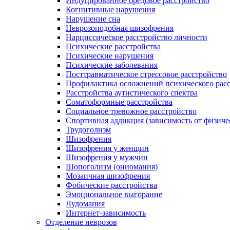
Индуцированное бредовое расстройство
Когнитивные нарушения
Нарушение сна
Неврозоподобная шизофрения
Нарциссическое расстройство личности
Психические расстройства
Психические нарушения
Психические заболевания
Посттравматическое стрессовое расстройство
Профилактика осложнений психического расс
Расстройства аутистического спектра
Соматоформные расстройства
Социальное тревожное расстройство
Спортивная аддикция (зависимость от физиче
Трудоголизм
Шизофрения
Шизофрения у женщин
Шизофрения у мужчин
Шопоголизм (ониомания)
Мозаичная шизофрения
Фобические расстройства
Эмоциональное выгорание
Лудомания
Интернет-зависимость
Отделение неврозов