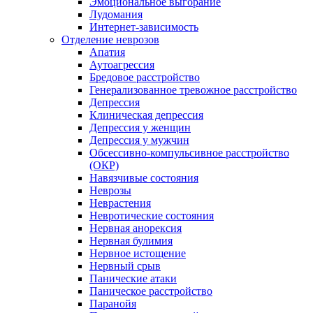
Эмоциональное выгорание
Лудомания
Интернет-зависимость
Отделение неврозов
Апатия
Аутоагрессия
Бредовое расстройство
Генерализованное тревожное расстройство
Депрессия
Клиническая депрессия
Депрессия у женщин
Депрессия у мужчин
Обсессивно-компульсивное расстройство
(ОКР)
Навязчивые состояния
Неврозы
Неврастения
Невротические состояния
Нервная анорексия
Нервная булимия
Нервное истощение
Нервный срыв
Панические атаки
Паническое расстройство
Паранойя