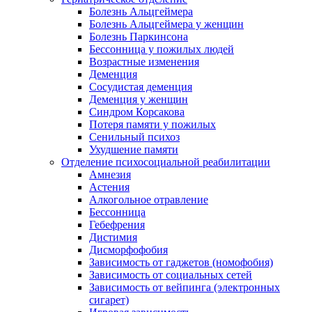
Болезнь Альцгеймера
Болезнь Альцгеймера у женщин
Болезнь Паркинсона
Бессонница у пожилых людей
Возрастные изменения
Деменция
Сосудистая деменция
Деменция у женщин
Синдром Корсакова
Потеря памяти у пожилых
Сенильный психоз
Ухудшение памяти
Отделение психосоциальной реабилитации
Амнезия
Астения
Алкогольное отравление
Бессонница
Гебефрения
Дистимия
Дисморфофобия
Зависимость от гаджетов (номофобия)
Зависимость от социальных сетей
Зависимость от вейпинга (электронных
сигарет)