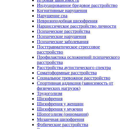
Игровая зависимость
Индуцированное бредовое расстройство
Когнитивные нарушения
Нарушение сна
Неврозоподобная шизофрения
Нарциссическое расстройство личности
Психические расстройства
Психические нарушения
Психические заболевания
Посттравматическое стрессовое
расстройство
Профилактика осложнений психического
расстройства
Расстройства аутистического спектра
Соматоформные расстройства
Социальное тревожное расстройство
Спортивная аддикция (зависимость от
физических нагрузок)
Трудоголизм
Шизофрения
Шизофрения у женщин
Шизофрения у мужчин
Шопоголизм (ониомания)
Мозаичная шизофрения
Фобические расстройства