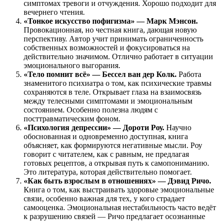
симптомах тревоги и отчуждения. Хорошо подходит для
вечернего чтения.
«Тонкое искусство пофигизма» — Марк Мэнсон.
Провокационная, но честная книга, дающая новую
перспективу. Автор учит принимать ограниченность
собственных возможностей и фокусироваться на
действительно значимом. Отлично работает в ситуации
эмоционального выгорания.
«Тело помнит всё» — Бессел ван дер Колк.
Работа
знаменитого психиатра о том, как психические травмы
сохраняются в теле. Открывает глаза на взаимосвязь
между телесными симптомами и эмоциональным
состоянием. Особенно полезна людям с
посттравматическим фоном.
«Психология депрессии» — Дороти Роу.
Научно
обоснованная и одновременно доступная, книга
объясняет, как формируются негативные мысли. Роу
говорит с читателем, как с равным, не предлагая
готовых рецептов, а открывая путь к самопониманию.
Это литература, которая действительно помогает.
«Как быть взрослым в отношениях» — Дэвид Ричо.
Книга о том, как выстраивать здоровые эмоциональные
связи, особенно важная для тех, у кого страдает
самооценка. Эмоциональная нестабильность часто ведёт
к разрушению связей — Ричо предлагает осознанные