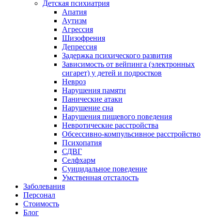
Детская психиатрия
Апатия
Аутизм
Агрессия
Шизофрения
Депрессия
Задержка психического развития
Зависимость от вейпинга (электронных
сигарет) у детей и подростков
Невроз
Нарушения памяти
Панические атаки
Нарушение сна
Нарушения пищевого поведения
Невротические расстройства
Обсессивно-компульсивное расстройство
Психопатия
СДВГ
Селфхарм
Суицидальное поведение
Умственная отсталость
Заболевания
Персонал
Стоимость
Блог