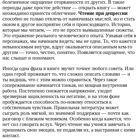
болезненное ощущение оторванности от других. В такие
периоды даже простое действие — открыть книгу — может
неожиданно принести облегчение.
Чтение при депрессии
способно не только отвлечь от навязчивых мыслей, но и стать
окном в другое восприятие себя и происходящего.
Истории,
которые мы читаем, — это не просто вымышленные сюжеты.
Это отражение реального человеческого опыта. Узнавая себя в
персонажах, мы начинаем видеть: мы не одни. То, что кажется
невыносимым внутри, вдруг оказывается описанным кем-то
другим — точно, честно, понятно. Появляется ощущение, что
нас слышат и понимают.
Иногда одна фраза в книге звучит точнее любого совета. Или
один герой проживает то, что сложно описать словами — и
ты видишь, что с этим можно справиться. Через такое
сопереживание начинается тонкая, но мощная внутренняя
работа. Постепенно снижается напряжение, уходит
чрезмерная зацикленность на негативе, и на этом фоне
пробуждается способность по-новому относиться к
собственным чувствам.
Правильная литература может
сыграть роль мягкой, но значимой поддержки — почти как
разговор с близким человеком. Особенно когда кажется, что
нет сил говорить вслух. Через чтение мы учимся замечать и
принимать свои эмоции, не подавляя их, а выстраивая с ними
контакт.