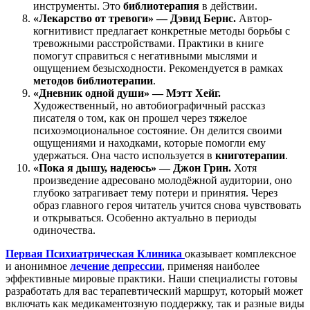
инструменты. Это
библиотерапия
в действии.
«Лекарство от тревоги» — Дэвид Бернс.
Автор-
когнитивист предлагает конкретные методы борьбы с
тревожными расстройствами. Практики в книге
помогут справиться с негативными мыслями и
ощущением безысходности. Рекомендуется в рамках
методов библиотерапии
.
«Дневник одной души» — Мэтт Хейг.
Художественный, но автобиографичный рассказ
писателя о том, как он прошел через тяжелое
психоэмоциональное состояние. Он делится своими
ощущениями и находками, которые помогли ему
удержаться. Она часто используется в
книготерапии
.
«Пока я дышу, надеюсь» — Джон Грин.
Хотя
произведение адресовано молодёжной аудитории, оно
глубоко затрагивает тему потери и принятия. Через
образ главного героя читатель учится снова чувствовать
и открываться. Особенно актуально в периоды
одиночества.
Первая Психиатрическая Клиника
оказывает комплексное
и анонимное
лечение депрессии
, применяя наиболее
эффективные мировые практики. Наши специалисты готовы
разработать для вас терапевтический маршрут, который может
включать как медикаментозную поддержку, так и разные виды