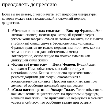
преодолеть депрессию
Если вы не знаете, с чего начать, вот подборка литературы,
которая может стать поддержкой в сложный период
депрессии
.
«Человек в поисках смысла» — Виктор Франкл.
Это
личная исповедь психиатра, который прошёл через
ужасы концлагеря и сумел не только выжить, но и найти
глубинный смысл даже в бесчеловечных условиях.
Франкл делится не только пережитым, но и тем, как на
этом опыте он создал собственный метод —
логотерапию, основанную на поиске смысла как
движущей силы жизни.
«Когда всё рушится» — Пема Чодрон.
Буддийская
монахиня Пема объясняет, как найти опору в
нестабильности. Книга наполнена практическими
рекомендациями для людей, оказавшихся в
эмоциональном кризисе. Простой язык и мягкий тон
делают её особенно полезной
при депрессии.
«Сила настоящего» — Экхарт Толле.
Толле объясняет,
как мышление, зацикленность на прошлом и будущем,
мешают нам жить. Это приглашение вернуться в момент
«здесь и сейчас», что особенно важно при острых