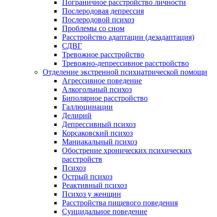
Пограничное расстройство личности
Послеродовая депрессия
Послеродовой психоз
Проблемы со сном
Расстройство адаптации (дезадаптация)
СДВГ
Тревожное расстройство
Тревожно-депрессивное расстройство
Отделение экстренной психиатрической помощи
Агрессивное поведение
Алкогольный психоз
Биполярное расстройство
Галлюцинации
Делирий
Депрессивный психоз
Корсаковский психоз
Маниакальный психоз
Обострение хронических психических
расстройств
Психоз
Острый психоз
Реактивный психоз
Психоз у женщин
Расстройства пищевого поведения
Суицидальное поведение