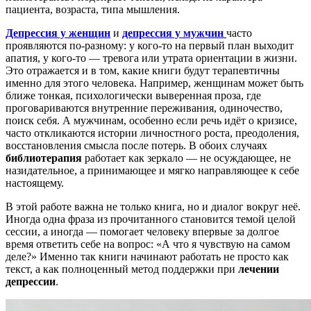
пациента, возраста, типа мышления.
Депрессия у женщин
и
депрессия у мужчин
часто
проявляются по-разному: у кого-то на первый план выходит
апатия, у кого-то — тревога или утрата ориентации в жизни.
Это отражается и в том, какие книги будут терапевтичны
именно для этого человека.
Например, женщинам может быть
ближе тонкая, психологически выверенная проза, где
проговариваются внутренние переживания, одиночество,
поиск себя. А мужчинам, особенно если речь идёт о кризисе,
часто откликаются истории личностного роста, преодоления,
восстановления смысла после потерь. В обоих случаях
библиотерапия
работает как зеркало — не осуждающее, не
назидательное, а принимающее и мягко направляющее к себе
настоящему.
В этой работе важна не только книга, но и диалог вокруг неё.
Иногда одна фраза из прочитанного становится темой целой
сессии, а иногда — помогает человеку впервые за долгое
время ответить себе на вопрос: «А что я чувствую на самом
деле?» Именно так книги начинают работать не просто как
текст, а как полноценный метод поддержки при
лечении
депрессии
.