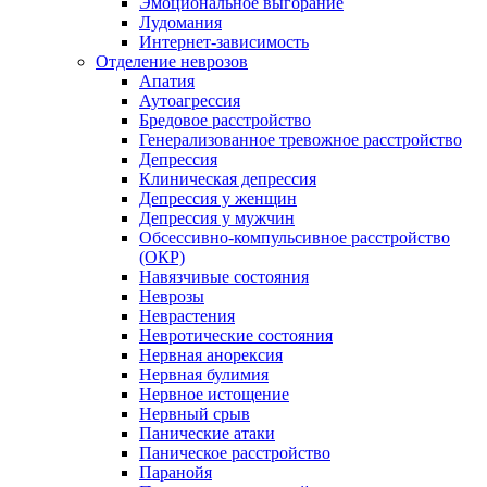
Эмоциональное выгорание
Лудомания
Интернет-зависимость
Отделение неврозов
Апатия
Аутоагрессия
Бредовое расстройство
Генерализованное тревожное расстройство
Депрессия
Клиническая депрессия
Депрессия у женщин
Депрессия у мужчин
Обсессивно-компульсивное расстройство
(ОКР)
Навязчивые состояния
Неврозы
Неврастения
Невротические состояния
Нервная анорексия
Нервная булимия
Нервное истощение
Нервный срыв
Панические атаки
Паническое расстройство
Паранойя