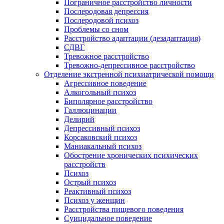
Пограничное расстройство личности
Послеродовая депрессия
Послеродовой психоз
Проблемы со сном
Расстройство адаптации (дезадаптация)
СДВГ
Тревожное расстройство
Тревожно-депрессивное расстройство
Отделение экстренной психиатрической помощи
Агрессивное поведение
Алкогольный психоз
Биполярное расстройство
Галлюцинации
Делирий
Депрессивный психоз
Корсаковский психоз
Маниакальный психоз
Обострение хронических психических
расстройств
Психоз
Острый психоз
Реактивный психоз
Психоз у женщин
Расстройства пищевого поведения
Суицидальное поведение