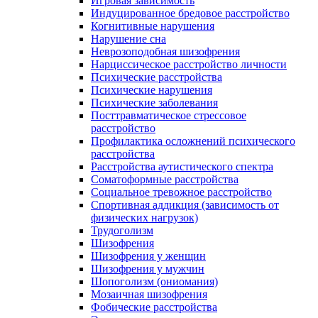
Игровая зависимость
Индуцированное бредовое расстройство
Когнитивные нарушения
Нарушение сна
Неврозоподобная шизофрения
Нарциссическое расстройство личности
Психические расстройства
Психические нарушения
Психические заболевания
Посттравматическое стрессовое
расстройство
Профилактика осложнений психического
расстройства
Расстройства аутистического спектра
Соматоформные расстройства
Социальное тревожное расстройство
Спортивная аддикция (зависимость от
физических нагрузок)
Трудоголизм
Шизофрения
Шизофрения у женщин
Шизофрения у мужчин
Шопоголизм (ониомания)
Мозаичная шизофрения
Фобические расстройства