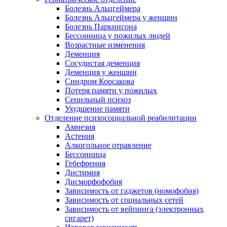
Болезнь Альцгеймера
Болезнь Альцгеймера у женщин
Болезнь Паркинсона
Бессонница у пожилых людей
Возрастные изменения
Деменция
Сосудистая деменция
Деменция у женщин
Синдром Корсакова
Потеря памяти у пожилых
Сенильный психоз
Ухудшение памяти
Отделение психосоциальной реабилитации
Амнезия
Астения
Алкогольное отравление
Бессонница
Гебефрения
Дистимия
Дисморфофобия
Зависимость от гаджетов (номофобия)
Зависимость от социальных сетей
Зависимость от вейпинга (электронных
сигарет)