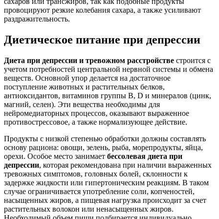
сахаров или трансжиров, так как подобные продукты
провоцируют резкие колебания сахара, а также усиливают
раздражительность.
Диетическое питание при депрессии
Диета при депрессии и тревожном расстройстве
строится с
учетом потребностей центральной нервной системы и обмена
веществ. Основной упор делается на достаточное
поступление животных и растительных белков,
антиоксидантов, витаминов группы В, D и минералов (цинк,
магний, селен). Эти вещества необходимы для
нейромедиаторных процессов, оказывают выраженное
противострессовое, а также нормализующее действие.
Продукты с низкой степенью обработки должны составлять
основу рациона: овощи, зелень, рыба, морепродукты, яйца,
орехи. Особое место занимает
бессолевая диета при
депрессии
, которая рекомендована при наличии выраженных
тревожных симптомов, головных болей, склонности к
задержке жидкости или гипертоническим реакциям. В таком
случае ограничивается употребление соли, копченостей,
насыщенных жиров, а пищевая нагрузка происходит за счет
растительных волокон или ненасыщенных жиров.
Необходимый объем пищи подбирается индивидуально,