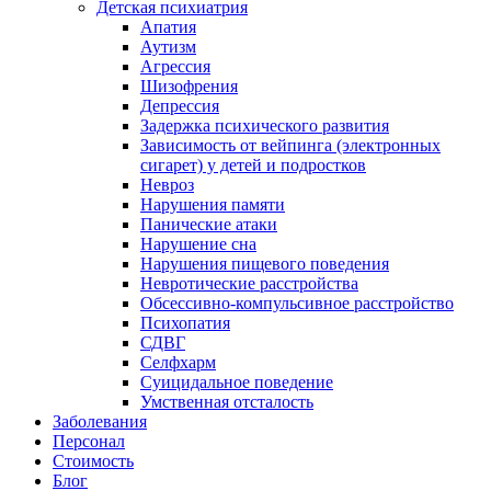
Детская психиатрия
Апатия
Аутизм
Агрессия
Шизофрения
Депрессия
Задержка психического развития
Зависимость от вейпинга (электронных
сигарет) у детей и подростков
Невроз
Нарушения памяти
Панические атаки
Нарушение сна
Нарушения пищевого поведения
Невротические расстройства
Обсессивно-компульсивное расстройство
Психопатия
СДВГ
Селфхарм
Суицидальное поведение
Умственная отсталость
Заболевания
Персонал
Стоимость
Блог